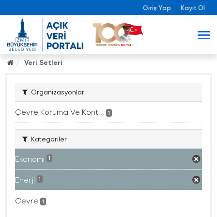
Giriş Yap
Kayıt Ol
Veri Setleri
Organizasyonlar
Çevre Koruma Ve Kont...
1
Kategoriler
Ekonomi
1
Enerji
1
Çevre
1