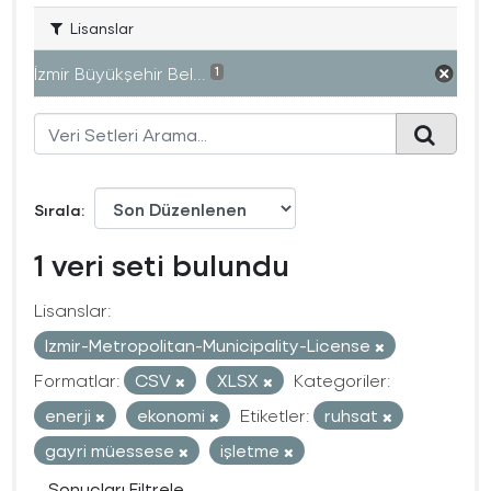
Lisanslar
İzmir Büyükşehir Bel...
1
Sırala
1 veri seti bulundu
Lisanslar:
Izmir-Metropolitan-Municipality-License
Formatlar:
CSV
XLSX
Kategoriler:
enerji
ekonomi
Etiketler:
ruhsat
gayri müessese
işletme
Sonuçları Filtrele