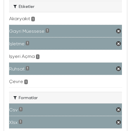
Etiketler
Akaryakıt
1
Gayri Müessese
1
Işletme
1
Işyeri Açma
1
Ruhsat
1
Çevre
1
Formatlar
Csv
1
Xlsx
1