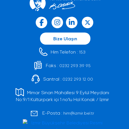
Bize Ulaşın
Him Telefon :
153
Faks :
0232 293 39 95
Santral :
0232 293 12 00
Mimar Sinan Mahallesi 9 Eylül Meydanı
No:9/1 Kültürpark içi 1 no'lu Hol Konak / İzmir
E-Posta :
him@izmir.bel.tr