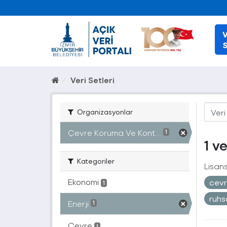
V
S
Veri Setleri
Organizasyonlar
Çevre Koruma Ve Kont...
1
1 v
Kategoriler
Lisans
Ekonomi
cevr
1
ruh
Enerji
1
Çevre
1