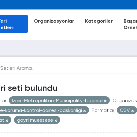
eri
Organizasyonlar
Kategoriler
Başar
etleri
Örnek
eri seti bulundu
lar:
Izmir-Metropolitan-Municipality-License
Organizas
e-koruma-kontrol-dairesi-baskanligi
Formatlar:
CSV
sat
gayri müessese