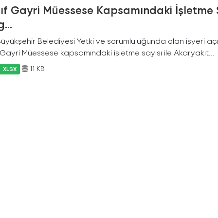
nıf Gayri Müessese Kapsamındaki İşletme 
...
 Büyükşehir Belediyesi Yetki ve sorumluluğunda olan işyeri a
f Gayri Müessese kapsamındaki işletme sayısı ile Akaryakıt...
11 KB
XLSX