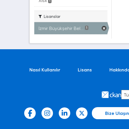
Xlsx
1
Lisanslar
İzmir Büyükşehir Bel...
1
Nasıl Kullanılır
Lisans
Hakkınd
Bize Ulaşın