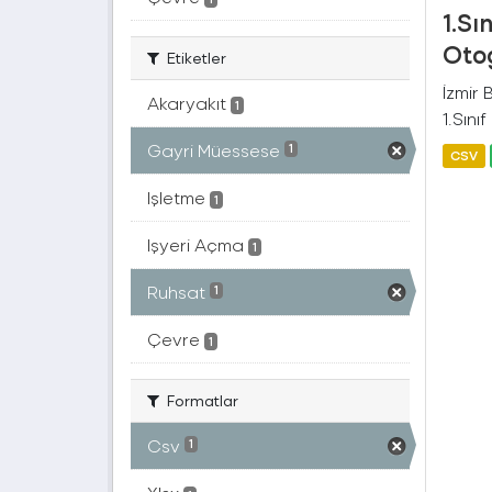
1.Sı
Otog
Etiketler
İzmir
Akaryakıt
1
1.Sını
Gayri Müessese
1
CSV
Işletme
1
Işyeri Açma
1
Ruhsat
1
Çevre
1
Formatlar
Csv
1