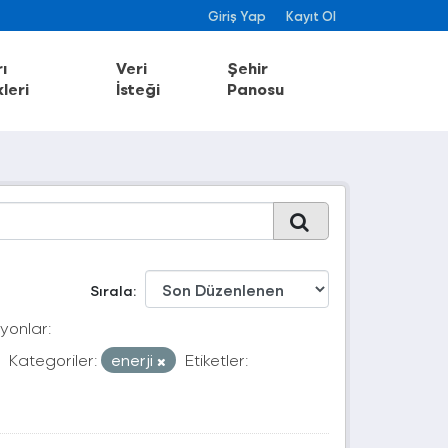
Giriş Yap
Kayıt Ol
ı
Veri
Şehir
leri
İsteği
Panosu
Sırala
yonlar:
Kategoriler:
enerji
Etiketler: