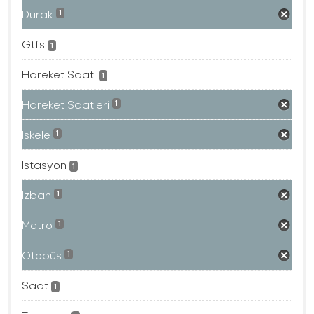
Durak
1
Gtfs
1
Hareket Saati
1
Hareket Saatleri
1
Iskele
1
Istasyon
1
Izban
1
Metro
1
Otobüs
1
Saat
1