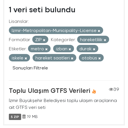
1 veri seti bulundu
Lisanslar:
Izmir-Metropolitan-Municipality-License
Formatlar:
ZIP
Kategoriler:
hareketlilik
Etiketler:
metro
izban
durak
iskele
hareket saatleri
otobüs
Sonuçları Filtrele
Toplu Ulaşım GTFS Verileri
39
İzmir Büyükşehir Belediyesi toplu ulaşım araçlarına
ait GTFS veri seti
19 MB
5 ZIP