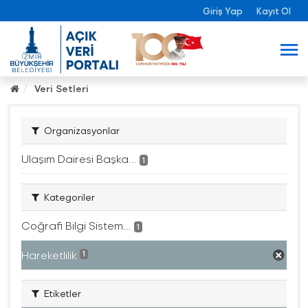
Giriş Yap
Kayıt Ol
Veri Setleri
Organizasyonlar
Ulaşım Dairesi Başka...
1
Kategoriler
Coğrafi Bilgi Sistem...
1
Hareketlilik
1
Etiketler