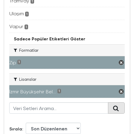
Tramvay
1
Ulaşım
1
Vapur
1
Sadece Popüler Etiketleri Göster
Formatlar
Zip
1
Lisanslar
İzmir Büyükşehir Bel...
1
Sırala