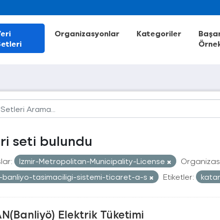
eri
Organizasyonlar
Kategoriler
Başar
etleri
Örnek
eri seti bulundu
lar:
Izmir-Metropolitan-Municipality-License
Organizas
r-banliyo-tasimaciligi-sistemi-ticaret-a-s
Etiketler:
kata
N(Banliyö) Elektrik Tüketimi