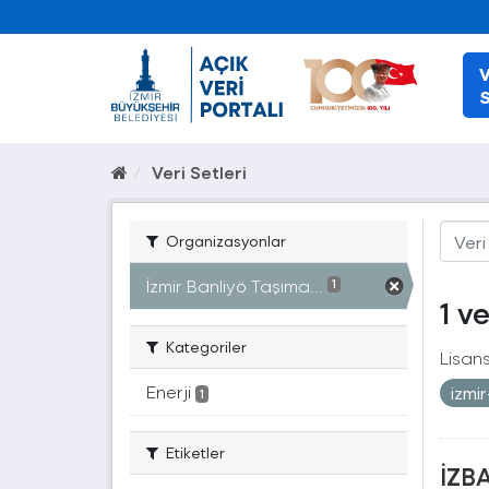
V
S
Veri Setleri
Organizasyonlar
İzmir Banliyö Taşıma...
1
1 v
Kategoriler
Lisans
Enerji
izmi
1
Etiketler
İZBA