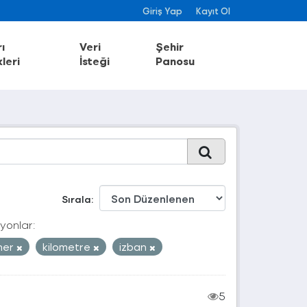
Giriş Yap
Kayıt Ol
ı
Veri
Şehir
leri
İsteği
Panosu
Sırala
yonlar:
ner
kilometre
izban
5