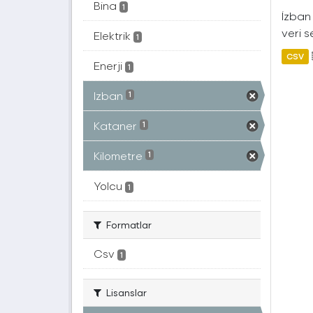
Bina
1
İzban 
veri s
Elektrik
1
CSV
Enerji
1
Izban
1
Kataner
1
Kilometre
1
Yolcu
1
Formatlar
Csv
1
Lisanslar