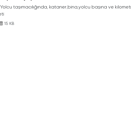
Yolcu taşımacılığında, kataner,bina,yolcu başına ve kilometr
eti
15 KB