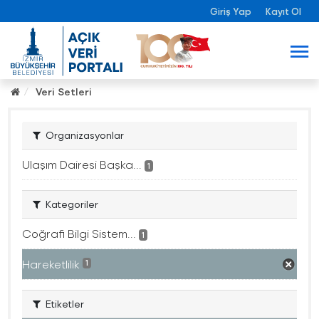
Giriş Yap
Kayıt Ol
Veri Setleri
Organizasyonlar
Ulaşım Dairesi Başka...
1
Kategoriler
Coğrafi Bilgi Sistem...
1
Hareketlilik
1
Etiketler