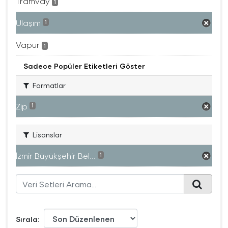
Tramvay
1
Ulaşım
1
Vapur
1
Sadece Popüler Etiketleri Göster
Formatlar
Zip
1
Lisanslar
İzmir Büyükşehir Bel...
1
Sırala