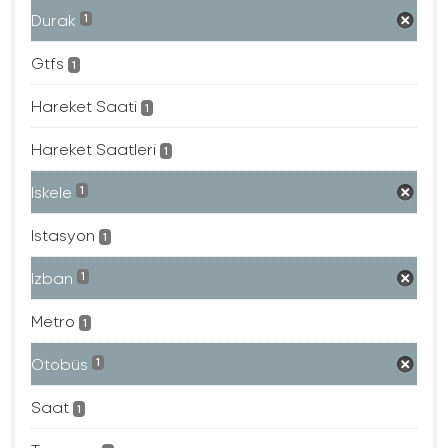
Durak
1
Gtfs
1
Hareket Saati
1
Hareket Saatleri
1
Iskele
1
Istasyon
1
Izban
1
Metro
1
Otobüs
1
Saat
1