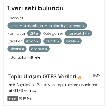
1 veri seti bulundu
Lisanslar:
Izmir-Metropolitan-Municipality-License
Formatlar:
ZIP
Kategoriler:
hareketlilik
Etiketler:
izban
durak
iskele
ulaşım
otobüs
Sonuçları Filtrele
Toplu Ulaşım GTFS Verileri
39
İzmir Büyükşehir Belediyesi toplu ulaşım araçlarına
ait GTFS veri seti
19 MB
5 ZIP