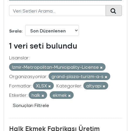
Sırala
1 veri seti bulundu
Lisanslar:
Izmir-Metropolitan-Municipality-License
Organizasyonlar:
grand-plaza-turizm-a-s
Formatlar:
XLSX
Kategoriler:
altyapi
Etiketler:
halk
ekmek
Sonuçları Filtrele
Halk Ekmek Fabrikası Üretim