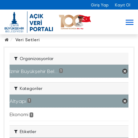
Giriş Yap
Kayıt Ol
Veri Setleri
Organizasyonlar
İzmir Büyükşehir Bel...
1
Kategoriler
Altyapı
1
Ekonomi
1
Etiketler