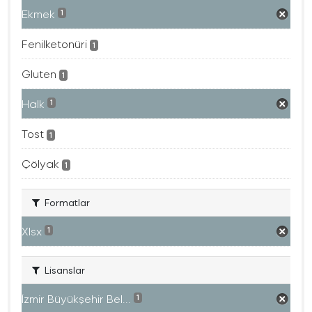
Ekmek
1
Fenilketonüri
1
Gluten
1
Halk
1
Tost
1
Çölyak
1
Formatlar
Xlsx
1
Lisanslar
İzmir Büyükşehir Bel...
1