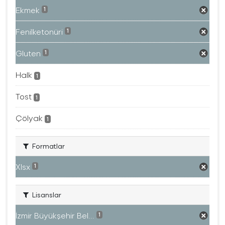
Ekmek
1
Fenilketonüri
1
Gluten
1
Halk
1
Tost
1
Çölyak
1
Formatlar
Xlsx
1
Lisanslar
İzmir Büyükşehir Bel...
1