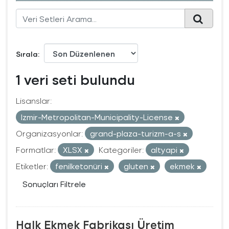
Sırala
1 veri seti bulundu
Lisanslar:
Izmir-Metropolitan-Municipality-License
Organizasyonlar:
grand-plaza-turizm-a-s
Formatlar:
XLSX
Kategoriler:
altyapi
Etiketler:
fenilketonüri
gluten
ekmek
Sonuçları Filtrele
Halk Ekmek Fabrikası Üretim