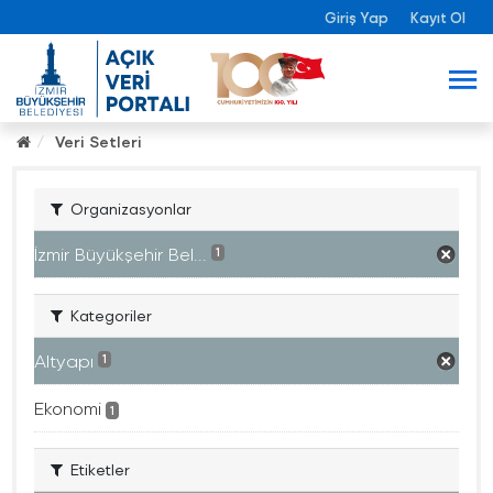
Giriş Yap
Kayıt Ol
Veri Setleri
Organizasyonlar
İzmir Büyükşehir Bel...
1
Kategoriler
Altyapı
1
Ekonomi
1
Etiketler