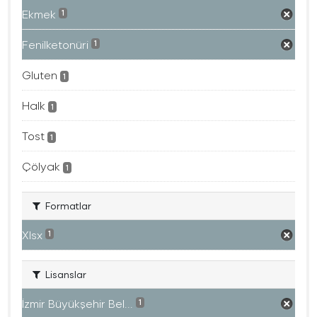
Ekmek
1
Fenilketonüri
1
Gluten
1
Halk
1
Tost
1
Çölyak
1
Formatlar
Xlsx
1
Lisanslar
İzmir Büyükşehir Bel...
1