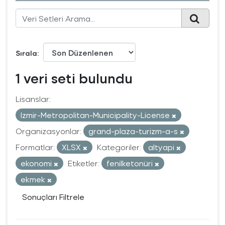
Sırala
1 veri seti bulundu
Lisanslar:
Izmir-Metropolitan-Municipality-License
Organizasyonlar:
grand-plaza-turizm-a-s
Formatlar:
XLSX
Kategoriler:
altyapi
ekonomi
Etiketler:
fenilketonüri
ekmek
Sonuçları Filtrele