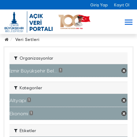
Giriş Yap
Kayıt Ol
Veri Setleri
Organizasyonlar
İzmir Büyükşehir Bel...
1
Kategoriler
Altyapı
1
Ekonomi
1
Etiketler