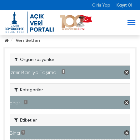
Giriş Yap
Kayıt Ol
Veri Setleri
Organizasyonlar
İzmir Banliyö Taşıma...
1
Kategoriler
Enerji
1
Etiketler
Bina
1