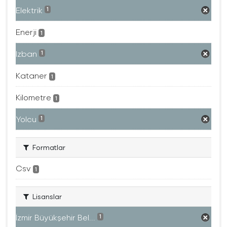
Elektrik
1
Enerji
1
Izban
1
Kataner
1
Kilometre
1
Yolcu
1
Formatlar
Csv
1
Lisanslar
İzmir Büyükşehir Bel...
1