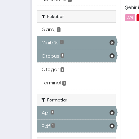
Şehir 
Etiketler
API
Garaj
1
Minibüs
1
Otobüs
1
Otogar
1
Terminal
1
Formatlar
Api
1
Pdf
1