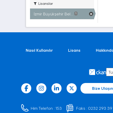
Lisanslar
İzmir Büyükşehir Bel...
1
Nasıl Kullanılır
Lisans
Hakkınd
Bize Ulaşın
Him Telefon :
153
Faks :
0232 293 39