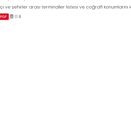
içi ve şehirler arası terminaller listesi ve coğrafi konumlarını 
0 B
PDF