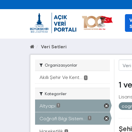
V
S
Veri Setleri
Organizasyonlar
Akıllı Şehir Ve Kent...
1
1 v
Kategoriler
Lisans
Altyapı
cogr
1
Coğrafi Bilgi Sistem...
1
Şehi
Hareketlilik
1