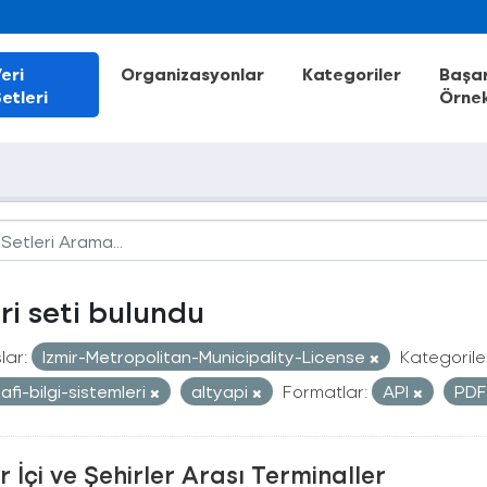
eri
Organizasyonlar
Kategoriler
Başar
etleri
Örnek
eri seti bulundu
lar:
Izmir-Metropolitan-Municipality-License
Kategorile
afi-bilgi-sistemleri
altyapi
Formatlar:
API
PD
r İçi ve Şehirler Arası Terminaller