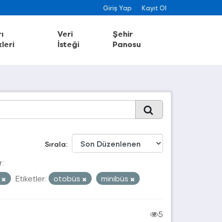
Giriş Yap
Kayıt Ol
ı
Veri
Şehir
leri
İsteği
Panosu
Sırala
r:
F
Etiketler:
otobüs
minibüs
5