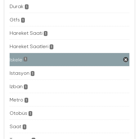
Durak
1
Gtfs
1
Hareket Saati
1
Hareket Saatleri
1
Iskele
1
Istasyon
1
Izban
1
Metro
1
Otobüs
1
Saat
1