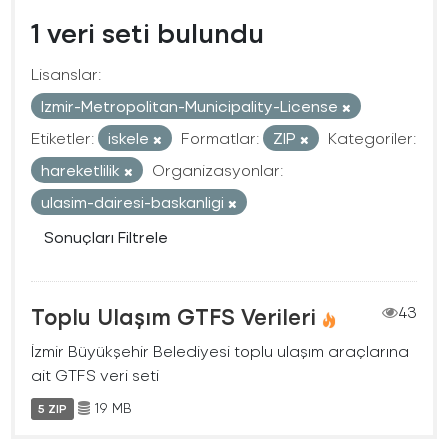
1 veri seti bulundu
Lisanslar:
Izmir-Metropolitan-Municipality-License
Etiketler:
iskele
Formatlar:
ZIP
Kategoriler:
hareketlilik
Organizasyonlar:
ulasim-dairesi-baskanligi
Sonuçları Filtrele
Toplu Ulaşım GTFS Verileri
43
İzmir Büyükşehir Belediyesi toplu ulaşım araçlarına
ait GTFS veri seti
19 MB
5 ZIP