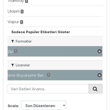
Tramvay
1
Ulaşım
1
Vapur
1
Sadece Popüler Etiketleri Göster
Formatlar
Zip
1
Lisanslar
İzmir Büyükşehir Bel...
1
Sırala