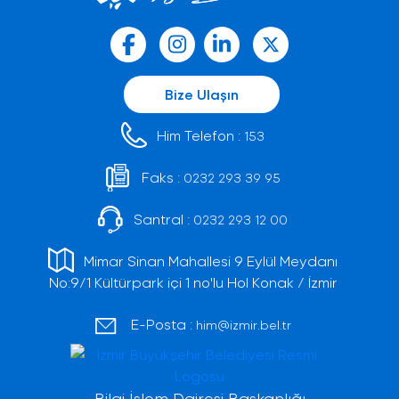
Bize Ulaşın
Him Telefon :
153
Faks :
0232 293 39 95
Santral :
0232 293 12 00
Mimar Sinan Mahallesi 9 Eylül Meydanı
No:9/1 Kültürpark içi 1 no'lu Hol Konak / İzmir
E-Posta :
him@izmir.bel.tr
Bilgi İşlem Dairesi Başkanlığı