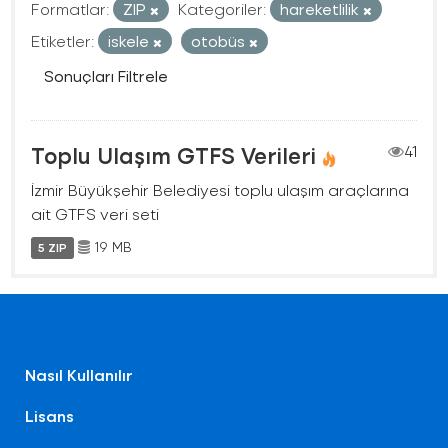
Formatlar:
ZIP
Kategoriler:
hareketlilik
Etiketler:
iskele
otobüs
Sonuçları Filtrele
Toplu Ulaşım GTFS Verileri
41
İzmir Büyükşehir Belediyesi toplu ulaşım araçlarına
ait GTFS veri seti
19 MB
5 ZIP
Nasıl Kullanılır
Lisans