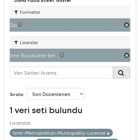
Daha Fazla Etiket Göster
Formatlar
Zip
1
Lisanslar
İzmir Büyükşehir Bel...
1
Sırala
1 veri seti bulundu
Lisanslar:
Izmir-Metropolitan-Municipality-License