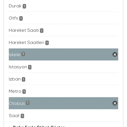
Durak
1
Gtfs
1
Hareket Saati
1
Hareket Saatleri
1
Iskele
1
Istasyon
1
Izban
1
Metro
1
Otobüs
1
Saat
1