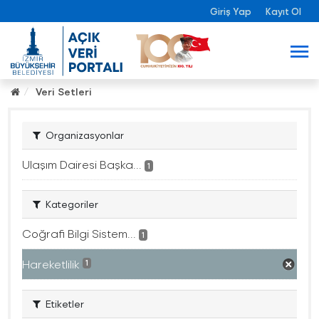
Giriş Yap
Kayıt Ol
Veri Setleri
Organizasyonlar
Ulaşım Dairesi Başka...
1
Kategoriler
Coğrafi Bilgi Sistem...
1
Hareketlilik
1
Etiketler