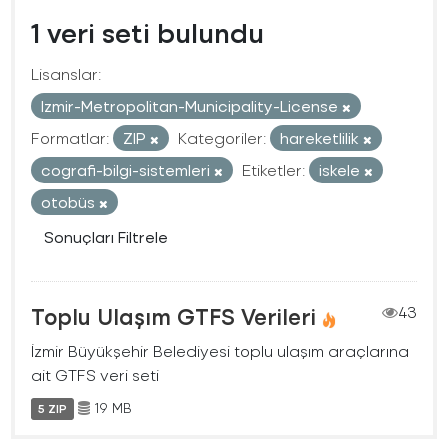
1 veri seti bulundu
Lisanslar:
Izmir-Metropolitan-Municipality-License
Formatlar:
ZIP
Kategoriler:
hareketlilik
cografi-bilgi-sistemleri
Etiketler:
iskele
otobüs
Sonuçları Filtrele
Toplu Ulaşım GTFS Verileri
43
İzmir Büyükşehir Belediyesi toplu ulaşım araçlarına
ait GTFS veri seti
19 MB
5 ZIP