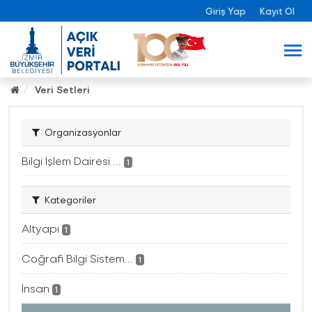
Giriş Yap
Kayıt Ol
Veri Setleri
Organizasyonlar
Bilgi İşlem Dairesi ...
1
Kategoriler
Altyapı
1
Coğrafi Bilgi Sistem...
1
İnsan
1