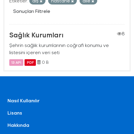
Etiketler:
diş
hastane
aile
Sonuçları Filtrele
Sağlık Kurumları
8
Şehrin sağlık kurumlarının coğrafi konumu ve
listesini içeren veri seti
0 B
13 API
PDF
Nasıl Kullanılır
Lisans
Hakkında