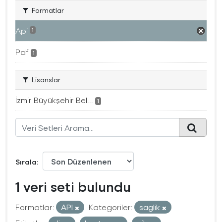
Formatlar
Api
1
Pdf
1
Lisanslar
İzmir Büyükşehir Bel...
1
Sırala
1 veri seti bulundu
Formatlar:
API
Kategoriler:
saglik