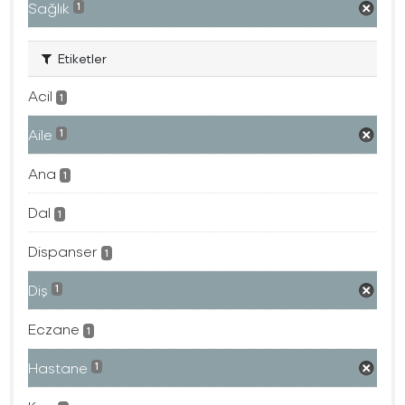
Sağlık
1
Etiketler
Acil
1
Aile
1
Ana
1
Dal
1
Dispanser
1
Diş
1
Eczane
1
Hastane
1