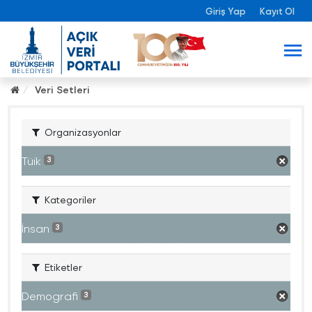
Giriş Yap
Kayıt Ol
Veri Setleri
Organizasyonlar
Tüik
3
Kategoriler
İnsan
3
Etiketler
Demografi
3