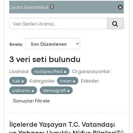
Lisans Belirtilmedi
3
Sırala
3 veri seti bulundu
Lisanslar:
notspecified
Organizasyonlar:
tuik
Kategoriler:
insan
Etiketler:
yabancı
demografi
Sonuçları Filtrele
İlçelerde Yaşayan T.C. Vatandaşı
ve Yabancı Uyruklu Nüfus Bilgileri
6