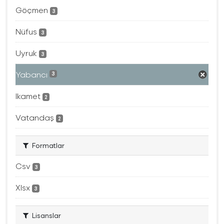
Göçmen
3
Nüfus
3
Uyruk
3
Yabancı
3
Ikamet
2
Vatandaş
2
Formatlar
Csv
3
Xlsx
3
Lisanslar