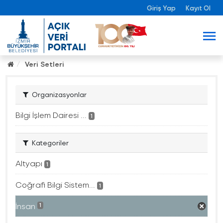
Giriş Yap
Kayıt Ol
Veri Setleri
Organizasyonlar
Bilgi İşlem Dairesi ...
1
Kategoriler
Altyapı
1
Coğrafi Bilgi Sistem...
1
İnsan
1