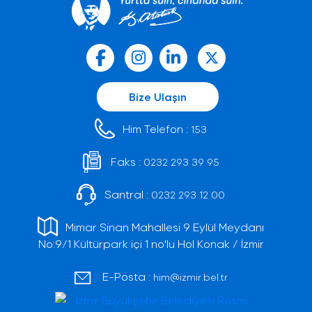
Bize Ulaşın
Him Telefon :
153
Faks :
0232 293 39 95
Santral :
0232 293 12 00
Mimar Sinan Mahallesi 9 Eylül Meydanı
No:9/1 Kültürpark içi 1 no'lu Hol Konak / İzmir
E-Posta :
him@izmir.bel.tr