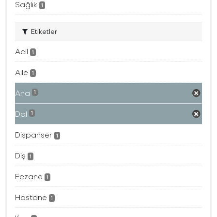
Sağlık
1
Etiketler
Acil
1
Aile
1
Ana
1
Dal
1
Dispanser
1
Diş
1
Eczane
1
Hastane
1