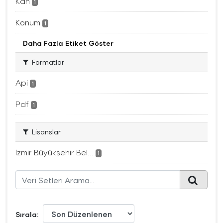
Kan
1
Konum
1
Daha Fazla Etiket Göster
Formatlar
Api
1
Pdf
1
Lisanslar
İzmir Büyükşehir Bel...
1
Sırala