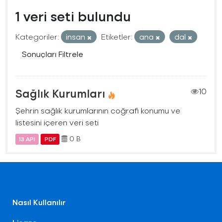
1 veri seti bulundu
Kategoriler:
insan
Etiketler:
ana
dal
Sonuçları Filtrele
Sağlık Kurumları
10
Şehrin sağlık kurumlarının coğrafi konumu ve
listesini içeren veri seti
0 B
13 API
PDF
Nasıl Kullanılır