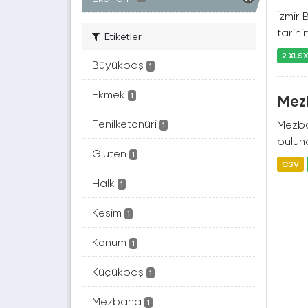
İzmir 
tarihi
Etiketler
2 XLS
Büyükbaş
1
Ekmek
Mez
1
Fenilketonüri
Mezba
1
bulund
Gluten
1
CSV
Halk
1
Kesim
1
Konum
1
Küçükbaş
1
Mezbaha
1