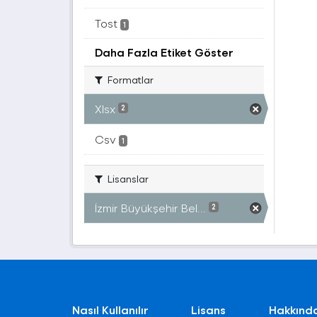
Tost
1
Daha Fazla Etiket Göster
Formatlar
Xlsx
2
Csv
1
Lisanslar
İzmir Büyükşehir Bel...
2
Nasıl Kullanılır
Lisans
Hakkınd