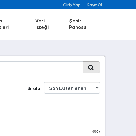
Giriş Yap
Kayıt Ol
ı
Veri
Şehir
leri
İsteği
Panosu
Sırala
5