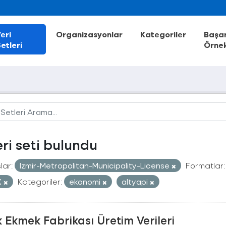
eri
Organizasyonlar
Kategoriler
Başar
etleri
Örnek
eri seti bulundu
lar:
Izmir-Metropolitan-Municipality-License
Formatlar:
X
Kategoriler:
ekonomi
altyapi
 Ekmek Fabrikası Üretim Verileri