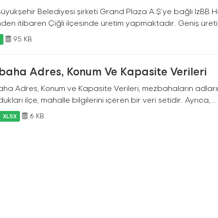
Büyükşehir Belediyesi şirketi Grand Plaza A.Ş’ye bağlı İzBB
nden itibaren Çiğli ilçesinde üretim yapmaktadır. Geniş üreti
95 KB
X
baha Adres, Konum Ve Kapasite Verileri
ha Adres, Konum ve Kapasite Verileri, mezbahaların adlarını
ukları ilçe, mahalle bilgilerini içeren bir veri setidir. Ayrıca,...
6 KB
XLSX