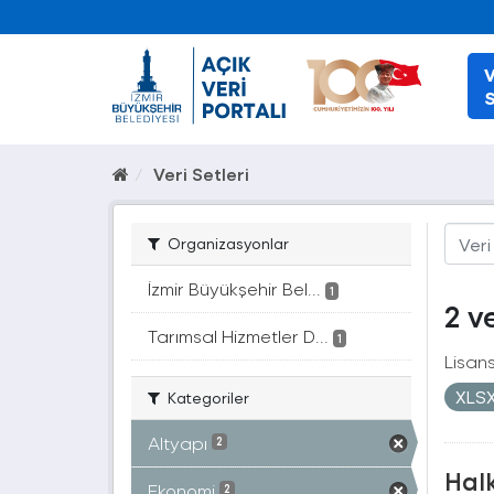
V
S
Veri Setleri
Organizasyonlar
İzmir Büyükşehir Bel...
1
2 v
Tarımsal Hizmetler D...
1
Lisans
XLS
Kategoriler
Altyapı
2
Halk
Ekonomi
2