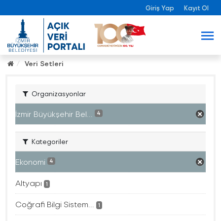
Giriş Yap
Kayıt Ol
Veri Setleri
Organizasyonlar
İzmir Büyükşehir Bel...
4
Kategoriler
Ekonomi
4
Altyapı
1
Coğrafi Bilgi Sistem...
1