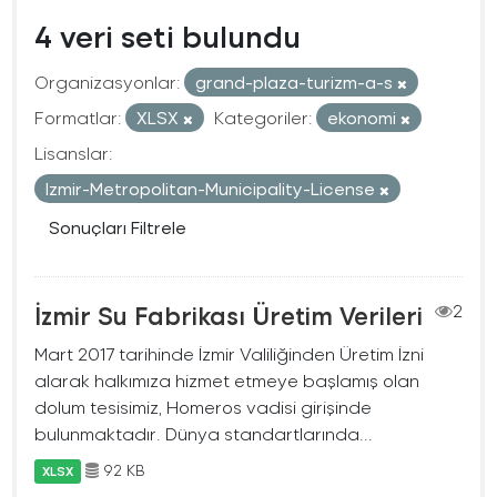
4 veri seti bulundu
Organizasyonlar:
grand-plaza-turizm-a-s
Formatlar:
XLSX
Kategoriler:
ekonomi
Lisanslar:
Izmir-Metropolitan-Municipality-License
Sonuçları Filtrele
İzmir Su Fabrikası Üretim Verileri
2
Mart 2017 tarihinde İzmir Valiliğinden Üretim İzni
alarak halkımıza hizmet etmeye başlamış olan
dolum tesisimiz, Homeros vadisi girişinde
bulunmaktadır. Dünya standartlarında...
92 KB
XLSX