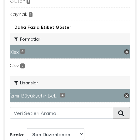
Gluten
1
Kaynak
1
Daha Fazla Etiket Göster
Formatlar
Xlsx
4
Csv
2
Lisanslar
İzmir Büyükşehir Bel...
4
Sırala