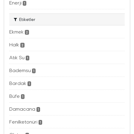
Enerji
1
Etiketler
Ekmek
2
Halk
2
Atık Su
1
Bademsu
1
Bardak
1
Büfe
1
Damacana
1
Fenilketonüri
1