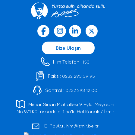
Bize Ulaşın
Him Telefon :
153
Faks :
0232 293 39 95
Santral :
0232 293 12 00
Mimar Sinan Mahallesi 9 Eylül Meydanı
No:9/1 Kültürpark içi 1 no'lu Hol Konak / İzmir
E-Posta :
him@izmir.bel.tr