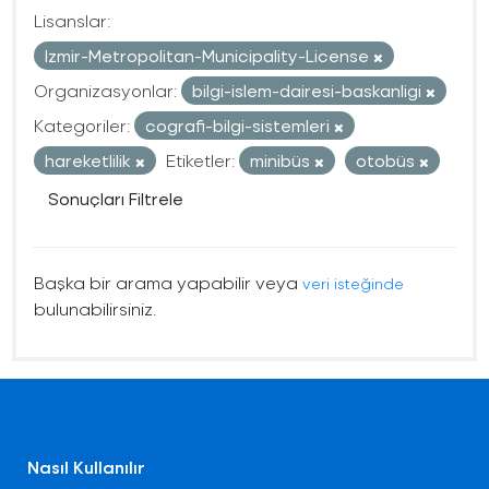
Lisanslar:
Izmir-Metropolitan-Municipality-License
Organizasyonlar:
bilgi-islem-dairesi-baskanligi
Kategoriler:
cografi-bilgi-sistemleri
hareketlilik
Etiketler:
minibüs
otobüs
Sonuçları Filtrele
Başka bir arama yapabilir veya
veri isteğinde
bulunabilirsiniz.
Nasıl Kullanılır