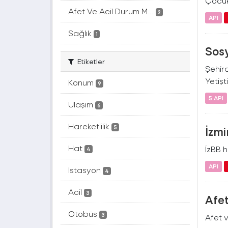
Çocuk 
Afet Ve Acil Durum M...
2
API
Sağlık
1
Sosy
Etiketler
Şehir
Yetişt
Konum
9
5 API
Ulaşım
6
Hareketlilik
5
İzmi
Hat
İzBB h
4
API
Istasyon
4
Acil
3
Afe
Otobüs
3
Afet v