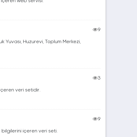
 içeren web servisi.
9
k Yuvası, Huzurevi, Toplum Merkezi,
3
çeren veri setidir.
9
lgilerini içeren veri seti.