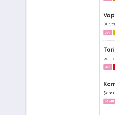
Vapu
Bu ver
API
Tari
İzmir 
API
Kam
Şehrin
16 API