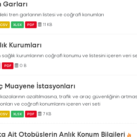
 Garları
eki tren garlarının listesi ve coğrafi konumları
11 KB
CSV
XLSX
PDF
lık Kurumları
 sağlık kurumlarının coğrafi konumu ve listesini içeren veri se
0 B
PDF
ç Muayene İstasyonları
k kazalarının azaltılmasına, trafik ve araç güvenliğinin ar
onları ve coğrafi konumlarını içeren veri seti
7 KB
CSV
XLSX
PDF
a Ait Otobüslerin Anlık Konum Bilgileri