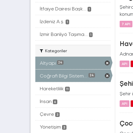
Şehir
İtfaiye Dairesi Başk...
1
konuml
İzdeniz A.ş.
1
7 API
İzmir Banliyö Taşıma...
1
Hava
Kategoriler
Adnan 
Altyapı
24
API
Coğrafi Bilgi Sistem...
24
Şehi
Hareketlilik
11
Şehir 
İnsan
6
API
Çevre
3
Çocu
Yönetişim
3