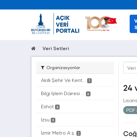
V
S
Veri Setleri
Organizasyonlar
Akıllı Şehir Ve Kent...
7
24 
Bilgi İşlem Dairesi ...
6
Lisans
Eshot
3
PDF
İzsu
3
Coğr
İzmir Metro A.ş.
2