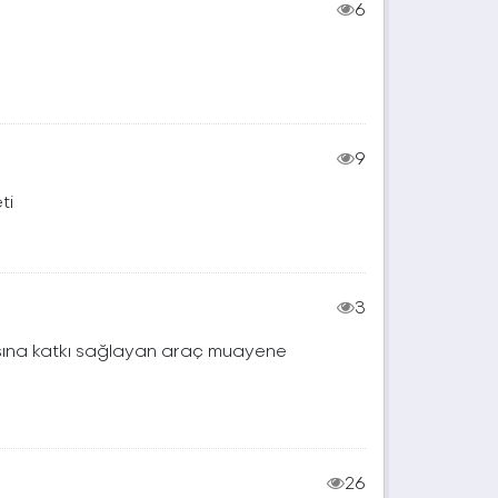
6
9
ti
3
tmasına katkı sağlayan araç muayene
26