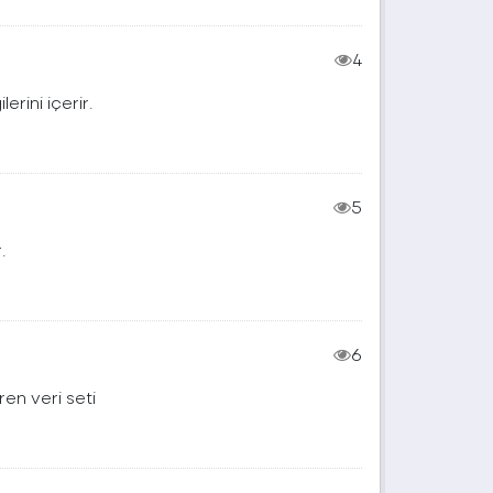
4
erini içerir.
5
.
6
en veri seti