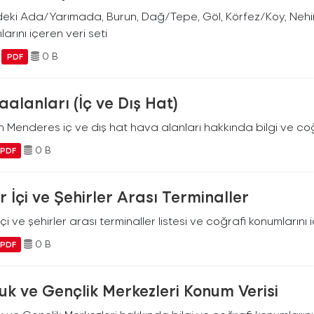
deki Ada/Yarımada, Burun, Dağ/Tepe, Göl, Körfez/Koy, Nehir/
arını içeren veri seti
0 B
PDF
alanları (İç ve Dış Hat)
Menderes iç ve dış hat hava alanları hakkında bilgi ve coğr
0 B
PDF
r İçi ve Şehirler Arası Terminaller
içi ve şehirler arası terminaller listesi ve coğrafi konumlarını 
0 B
PDF
k ve Gençlik Merkezleri Konum Verisi