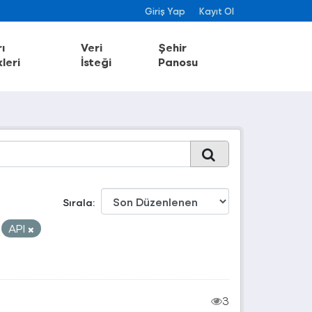
Giriş Yap
Kayıt Ol
ı
Veri
Şehir
leri
İsteği
Panosu
Sırala
API
3