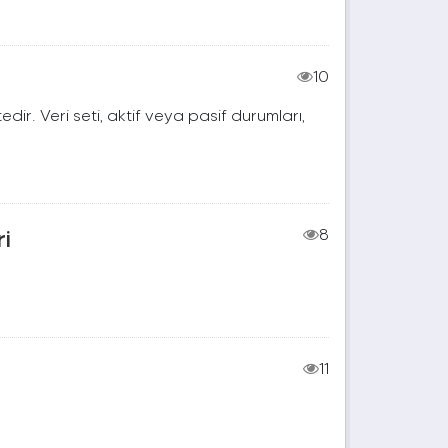
10
edir. Veri seti, aktif veya pasif durumları,
ri
8
11