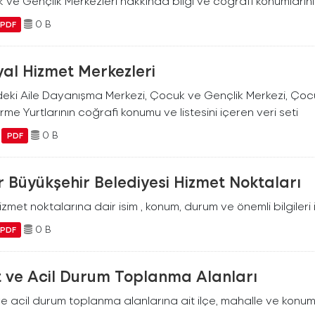
ve Gençlik Merkezleri hakkında bilgi ve coğrafi konumlarını
0 B
PDF
al Hizmet Merkezleri
deki Aile Dayanışma Merkezi, Çocuk ve Gençlik Merkezi, Çocu
irme Yurtlarının coğrafi konumu ve listesini içeren veri seti
0 B
PDF
r Büyükşehir Belediyesi Hizmet Noktaları
izmet noktalarına dair isim , konum, durum ve önemli bilgileri i
0 B
PDF
t ve Acil Durum Toplanma Alanları
e acil durum toplanma alanlarına ait ilçe, mahalle ve konum bi