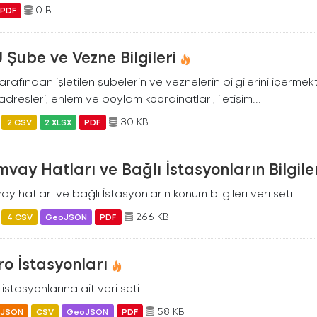
0 B
PDF
 Şube ve Vezne Bilgileri
arafından işletilen şubelerin ve veznelerin bilgilerini içermekt
dresleri, enlem ve boylam koordinatları, iletişim...
30 KB
2 CSV
2 XLSX
PDF
vay Hatları ve Bağlı İstasyonların Bilgile
y hatları ve bağlı İstasyonların konum bilgileri veri seti
266 KB
4 CSV
GeoJSON
PDF
o İstasyonları
istasyonlarına ait veri seti
58 KB
JSON
CSV
GeoJSON
PDF