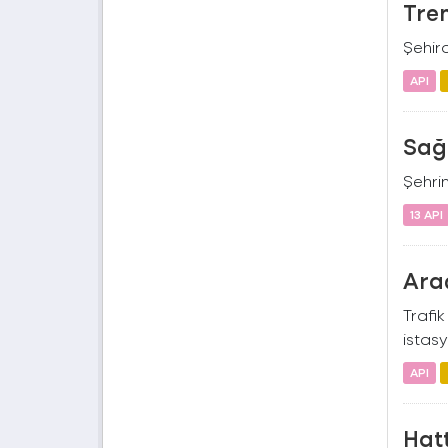
Tren
Şehird
API
Sağ
Şehrin
13 API
Ara
Trafi
istasy
API
Hatt