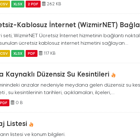
262 KB
CSV
XLSX
2 PDF
tsiz-Kablosuz İnternet (WizmirNET) Bağla
i seti, WizmirNET Ücretsiz İnternet hizmetinin bağlantı noktalarıy
 sunulan ücretsiz kablosuz internet hizmetini sağlayan...
117 KB
CSV
XLSX
PDF
a Kaynaklı Düzensiz Su Kesintileri
inindeki arızalar nedeniyle meydana gelen düzensiz su kesinti
ti , su kesintilerinin tarihleri, açıklamaları, ilçeleri,...
0 B
PDF
j Listesi
arın listesi ve konum bilgileri.