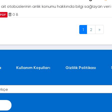
ait otobüslerinin anlık konumu hakkında bilgi sağlayan veri 
0 B
PDF
1
2
»
a
Kullanım Koşulları
Gizlilik Politikası