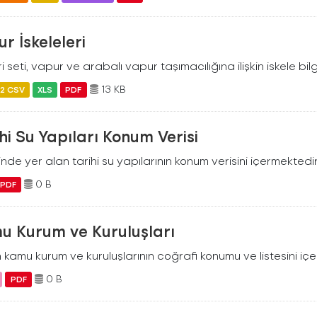
r İskeleleri
i seti, vapur ve arabalı vapur taşımacılığına ilişkin iskele bilgil
13 KB
2 CSV
XLS
PDF
hi Su Yapıları Konum Verisi
ilinde yer alan tarihi su yapılarının konum verisini içermektedir
0 B
PDF
u Kurum ve Kuruluşları
 kamu kurum ve kuruluşlarının coğrafi konumu ve listesini içer
0 B
PDF