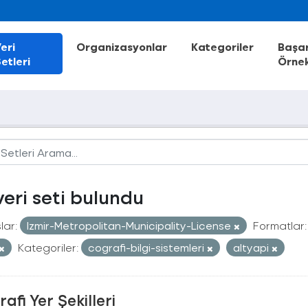
eri
Organizasyonlar
Kategoriler
Başar
etleri
Örnek
veri seti bulundu
lar:
Izmir-Metropolitan-Municipality-License
Formatlar:
Kategoriler:
cografi-bilgi-sistemleri
altyapi
afi Yer Şekilleri