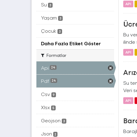
Su
API
3
Yaşam
3
Ücre
Çocuk
3
Bu ver
ilinde
Daha Fazla Etiket Göster
API
Formatlar
Api
24
Arız
Pdf
24
Su tem
Veri se
Csv
9
API
Xlsx
5
Bara
Geojson
3
Barajl
Json
2