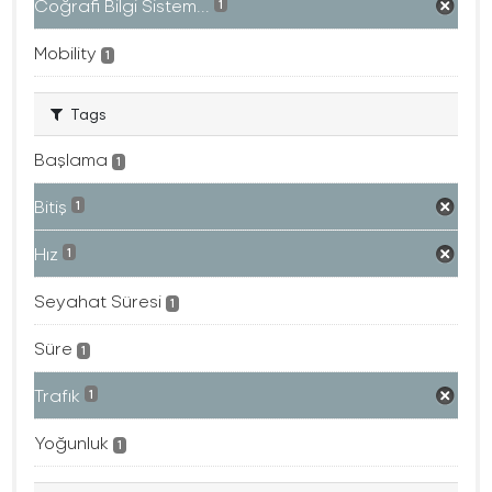
Coğrafi Bilgi Sistem...
1
Mobility
1
Tags
Başlama
1
Bitiş
1
Hız
1
Seyahat Süresi
1
Süre
1
Trafık
1
Yoğunluk
1