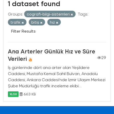
1 dataset found
Groups:
cografi-bilgi-sistemleri
Tags:
trafık
bitiş
hız
Filter Results
Ana Arterler Günlük Hız ve Süre
Verileri
29
İş günlerinde dört ana arter olan Yeşildere
Caddesi, Mustafa Kemal Sahil Bulvarı, Anadolu
Caddesi, Ankara Caddesi'nde İzmir Ulaşım Merkezi
Şube Müdürlüğü trafik inceleme ekibi...
663 KB
XLSX