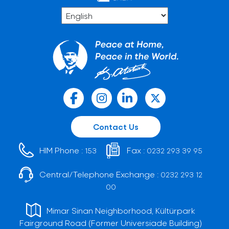
Contact Us
HIM Phone :
Fax :
153
0232 293 39 95
Central/Telephone Exchange :
0232 293 12
00
Mimar Sinan Neighborhood, Kültürpark
Fairground Road (Former Universiade Building)