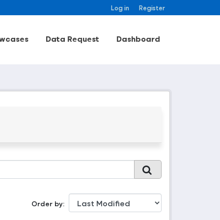
Log in
Register
wcases
Data Request
Dashboard
Order by