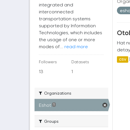
Organ
integrated and
esh
interconnected
transportation systems
supported by Information
Oto
Technologies, which includes
the usage of one or more
Hat nu
modes of...
read more
detayl
CSV
Followers
Datasets
13
1
Organizations
Eshot
1
Groups