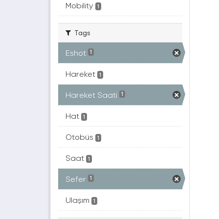
Mobility
1
Tags
Eshot
1
Hareket
1
Hareket Saati
1
Hat
1
Otobüs
1
Saat
1
Sefer
1
Ulaşım
1