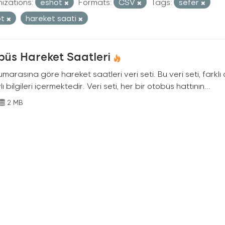
izations:
eshot
Formats:
CSV
Tags:
sefer
ot
hareket saati
büs Hareket Saatleri
marasına göre hareket saatleri veri seti. Bu veri seti, farklı
ı bilgileri içermektedir. Veri seti, her bir otobüs hattının...
2 MB