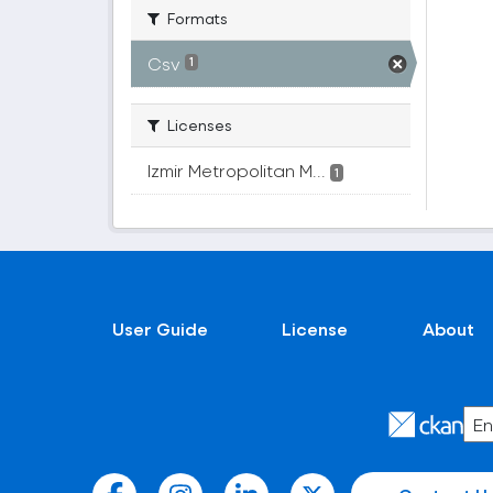
Formats
Csv
1
Licenses
Izmir Metropolitan M...
1
User Guide
License
About