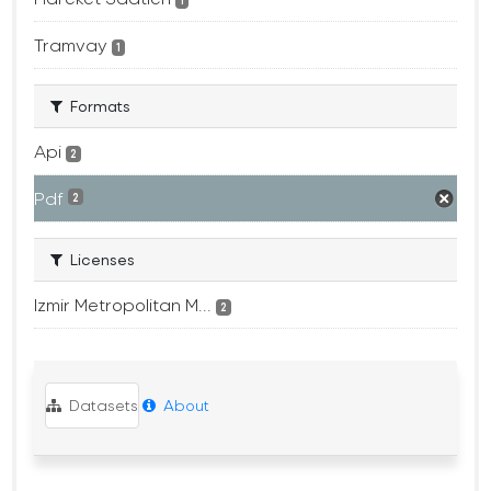
1
Tramvay
1
Formats
Api
2
Pdf
2
Licenses
Izmir Metropolitan M...
2
Datasets
About