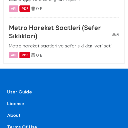
0 B
API
PDF
Metro Hareket Saatleri (Sefer
Sıklıkları)
5
Metro hareket saatleri ve sefer sıklıkları veri seti
0 B
API
PDF
User Guide
License
About
Terms Of Use