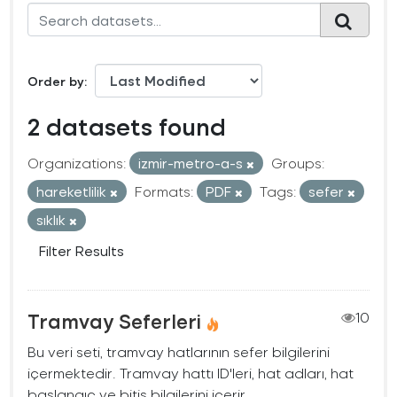
Order by
2 datasets found
Organizations:
izmir-metro-a-s
Groups:
hareketlilik
Formats:
PDF
Tags:
sefer
sıklık
Filter Results
Tramvay Seferleri
10
Bu veri seti, tramvay hatlarının sefer bilgilerini
içermektedir. Tramvay hattı ID'leri, hat adları, hat
başlangıç ve bitiş bilgilerini içerir.