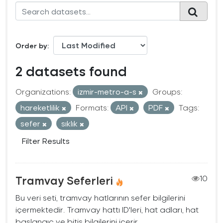
Order by
2 datasets found
Organizations:
izmir-metro-a-s
Groups:
hareketlilik
Formats:
API
PDF
Tags:
sefer
sıklık
Filter Results
Tramvay Seferleri
10
Bu veri seti, tramvay hatlarının sefer bilgilerini
içermektedir. Tramvay hattı ID'leri, hat adları, hat
başlangıç ve bitiş bilgilerini içerir.