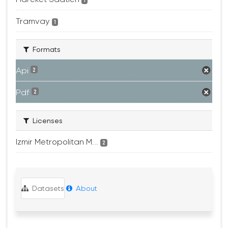
1
Tramvay
1
Formats
Api
2
Pdf
2
Licenses
Izmir Metropolitan M...
2
Datasets
About