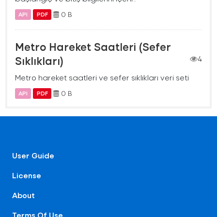
0 B
API
PDF
Metro Hareket Saatleri (Sefer
Sıklıkları)
4
Metro hareket saatleri ve sefer sıklıkları veri seti
0 B
API
PDF
User Guide
License
About
Terms Of Use