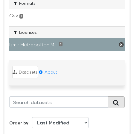
Formats
Csv
1
Licenses
Izmir Metropolitan M...
1
Datasets
About
Order by