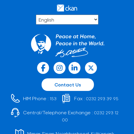
Contact Us
HIM Phone :
Fax :
153
0232 293 39 95
Central/Telephone Exchange :
0232 293 12
00
Mimar Sinan Neighborhood, Kültürpark