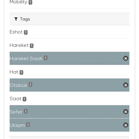
Mobility
1
Tags
Eshot
1
Hareket
1
Hareket Saati
1
Hat
1
Otobüs
1
Saat
1
Sefer
1
Ulaşım
1