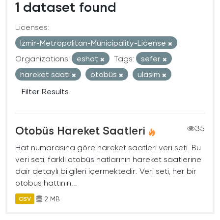
1 dataset found
Licenses:
Izmir-Metropolitan-Municipality-License
Organizations:
eshot
Tags:
sefer
hareket saati
otobüs
ulaşım
Filter Results
Otobüs Hareket Saatleri
35
Hat numarasına göre hareket saatleri veri seti. Bu
veri seti, farklı otobüs hatlarının hareket saatlerine
dair detaylı bilgileri içermektedir. Veri seti, her bir
otobüs hattının...
2 MB
CSV