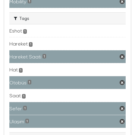
Mobility
1
Tags
Eshot
1
Hareket
1
Hareket Saati
1
Hat
1
Otobüs
1
Saat
1
Sefer
1
Ulaşım
1