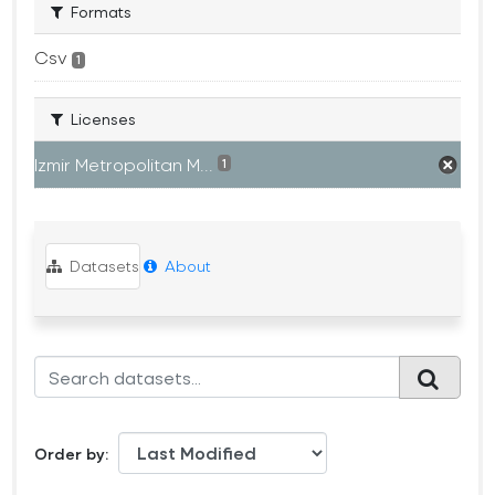
Formats
Csv
1
Licenses
Izmir Metropolitan M...
1
Datasets
About
Order by