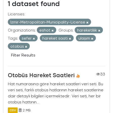
1 dataset found
Licenses:
Izmir-Metropolitan-Municipality-License
Organizations:
eshot
Groups:
hareketlilik
Tags:
sefer
hareket saati
ulaşım
otobüs
Filter Results
Otobüs Hareket Saatleri
33
Hat numarasına göre hareket saatleri veri seti. Bu
veri seti, farklı otobüs hatlarının hareket saatlerine
dair detaylı bilgileri içermektedir. Veri seti, her bir
otobüs hattının...
2 MB
CSV