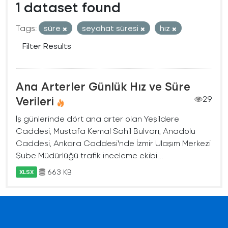
1 dataset found
Tags:
süre
seyahat süresi
hız
Filter Results
Ana Arterler Günlük Hız ve Süre
Verileri
29
İş günlerinde dört ana arter olan Yeşildere
Caddesi, Mustafa Kemal Sahil Bulvarı, Anadolu
Caddesi, Ankara Caddesi'nde İzmir Ulaşım Merkezi
Şube Müdürlüğü trafik inceleme ekibi...
663 KB
XLSX