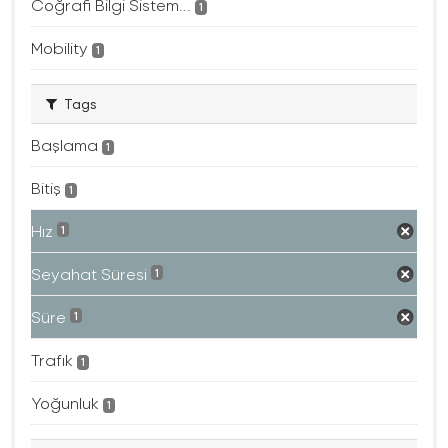
Coğrafi Bilgi Sistem...
1
Mobility
1
Tags
Başlama
1
Bitiş
1
Hız
1
Seyahat Süresi
1
Süre
1
Trafık
1
Yoğunluk
1