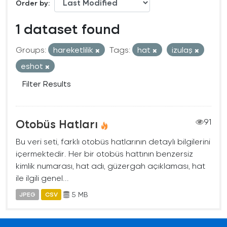
Order by
1 dataset found
Groups:
hareketlilik
Tags:
hat
izulaş
eshot
Filter Results
Otobüs Hatları
91
Bu veri seti, farklı otobüs hatlarının detaylı bilgilerini
içermektedir. Her bir otobüs hattının benzersiz
kimlik numarası, hat adı, güzergah açıklaması, hat
ile ilgili genel...
5 MB
JPEG
CSV