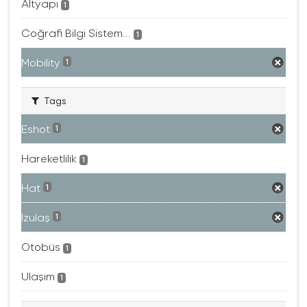
Altyapı
1
Coğrafi Bilgi Sistem...
1
Mobility
1
Tags
Eshot
1
Hareketlilik
1
Hat
1
Izulaş
1
Otobüs
1
Ulaşım
1