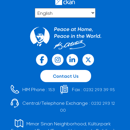
Contact Us
HIM Phone :
Fax :
153
0232 293 39 95
Central/Telephone Exchange :
0232 293 12
00
Mimar Sinan Neighborhood, Kültürpark