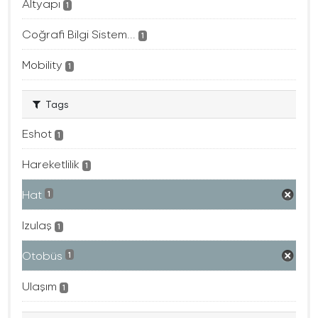
Altyapı
1
Coğrafi Bilgi Sistem...
1
Mobility
1
Tags
Eshot
1
Hareketlilik
1
Hat
1
Izulaş
1
Otobüs
1
Ulaşım
1