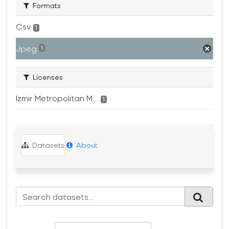
Formats
Csv
1
Jpeg
1
Licenses
Izmir Metropolitan M...
1
Datasets
About