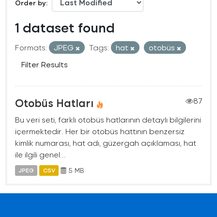
Order by
1 dataset found
Formats:
JPEG
Tags:
hat
otobüs
Filter Results
Otobüs Hatları
87
Bu veri seti, farklı otobüs hatlarının detaylı bilgilerini
içermektedir. Her bir otobüs hattının benzersiz
kimlik numarası, hat adı, güzergah açıklaması, hat
ile ilgili genel...
5 MB
JPEG
CSV