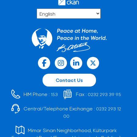
Contact Us
HIM Phone :
Fax :
153
0232 293 39 95
Central/Telephone Exchange :
0232 293 12
00
Mimar Sinan Neighborhood, Kültürpark