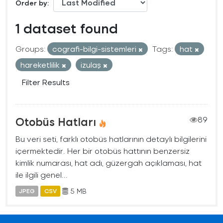
Order by
1 dataset found
Groups:
cografi-bilgi-sistemleri
Tags:
hat
hareketlilik
izulaş
Filter Results
Otobüs Hatları
89
Bu veri seti, farklı otobüs hatlarının detaylı bilgilerini
içermektedir. Her bir otobüs hattının benzersiz
kimlik numarası, hat adı, güzergah açıklaması, hat
ile ilgili genel...
5 MB
JPEG
CSV