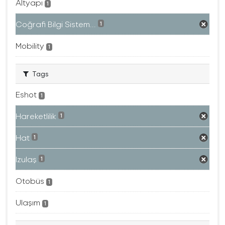
Altyapı
1
Coğrafi Bilgi Sistem...
1
Mobility
1
Tags
Eshot
1
Hareketlilik
1
Hat
1
Izulaş
1
Otobüs
1
Ulaşım
1