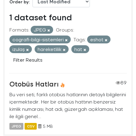
Order by
1 dataset found
Formats:
JPEG
Groups:
cografi-bilgi-sistemleri
Tags:
eshot
izulaş
hareketlilik
hat
Filter Results
Otobüs Hatları
89
Bu veri seti, farklı otobüs hatlarının detaylı bilgilerini
içermektedir. Her bir otobüs hattının benzersiz
kimlik numarası, hat adı, güzergah açıklaması, hat
ile ilgili genel...
5 MB
JPEG
CSV