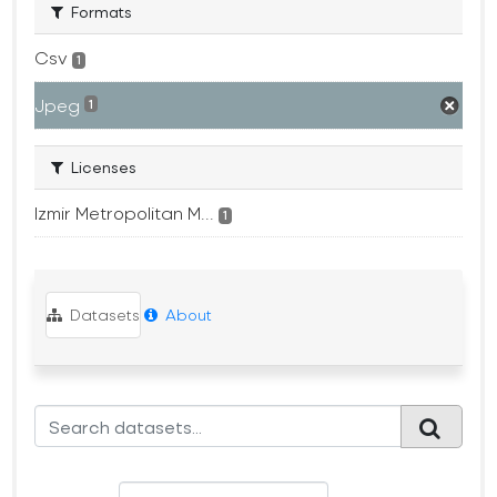
Formats
Csv
1
Jpeg
1
Licenses
Izmir Metropolitan M...
1
Datasets
About