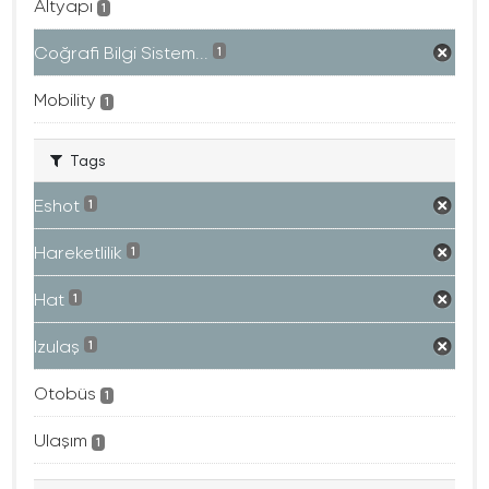
Altyapı
1
Coğrafi Bilgi Sistem...
1
Mobility
1
Tags
Eshot
1
Hareketlilik
1
Hat
1
Izulaş
1
Otobüs
1
Ulaşım
1