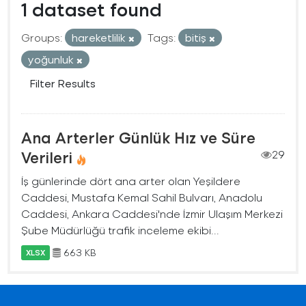
1 dataset found
Groups:
hareketlilik
Tags:
bitiş
yoğunluk
Filter Results
Ana Arterler Günlük Hız ve Süre
Verileri
29
İş günlerinde dört ana arter olan Yeşildere
Caddesi, Mustafa Kemal Sahil Bulvarı, Anadolu
Caddesi, Ankara Caddesi'nde İzmir Ulaşım Merkezi
Şube Müdürlüğü trafik inceleme ekibi...
663 KB
XLSX