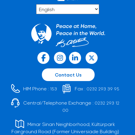
Contact Us
HIM Phone :
Fax :
153
0232 293 39 95
Central/Telephone Exchange :
0232 293 12
00
Mimar Sinan Neighborhood, Kültürpark
Fairground Road (Former Universiade Building)