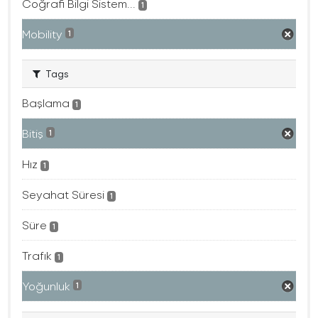
Coğrafi Bilgi Sistem...
1
Mobility
1
Tags
Başlama
1
Bitiş
1
Hız
1
Seyahat Süresi
1
Süre
1
Trafık
1
Yoğunluk
1