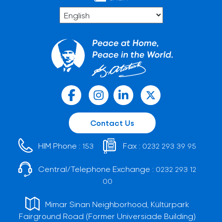
Contact Us
HIM Phone :
Fax :
153
0232 293 39 95
Central/Telephone Exchange :
0232 293 12
00
Mimar Sinan Neighborhood, Kültürpark
Fairground Road (Former Universiade Building)