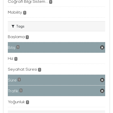
Coğrafi Bilgi Sistem...
1
Mobility
1
Tags
Başlama
1
Bitiş
1
Hız
1
Seyahat Süresi
1
Süre
1
Trafık
1
Yoğunluk
1