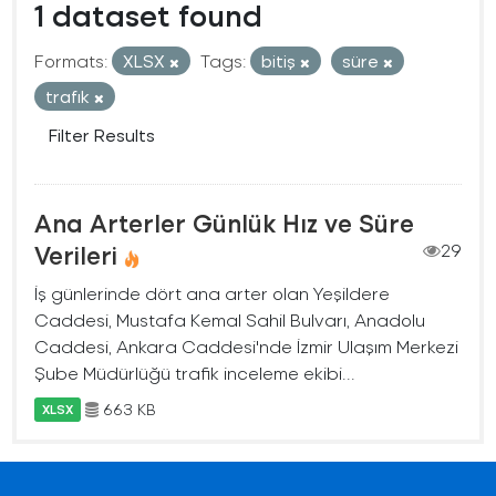
1 dataset found
Formats:
XLSX
Tags:
bitiş
süre
trafık
Filter Results
Ana Arterler Günlük Hız ve Süre
Verileri
29
İş günlerinde dört ana arter olan Yeşildere
Caddesi, Mustafa Kemal Sahil Bulvarı, Anadolu
Caddesi, Ankara Caddesi'nde İzmir Ulaşım Merkezi
Şube Müdürlüğü trafik inceleme ekibi...
663 KB
XLSX