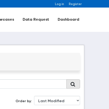
Log in
Register
wcases
Data Request
Dashboard
Order by