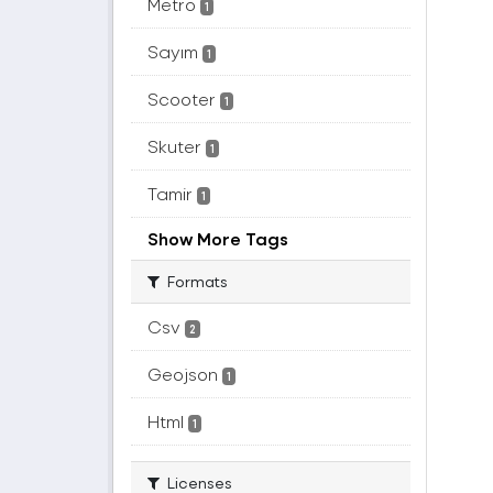
Metro
1
Sayım
1
Scooter
1
Skuter
1
Tamir
1
Show More Tags
Formats
Csv
2
Geojson
1
Html
1
Licenses