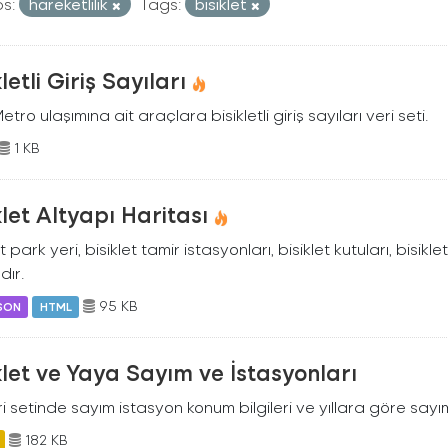
s:
hareketlilik
Tags:
bisiklet
kletli Giriş Sayıları
Metro ulaşımına ait araçlara bisikletli giriş sayıları veri seti.
1 KB
klet Altyapı Haritası
et park yeri, bisiklet tamir istasyonları, bisiklet kutuları, bisikle
dır.
95 KB
SON
HTML
klet ve Yaya Sayım ve İstasyonları
i setinde sayım istasyon konum bilgileri ve yıllara göre sayım
182 KB