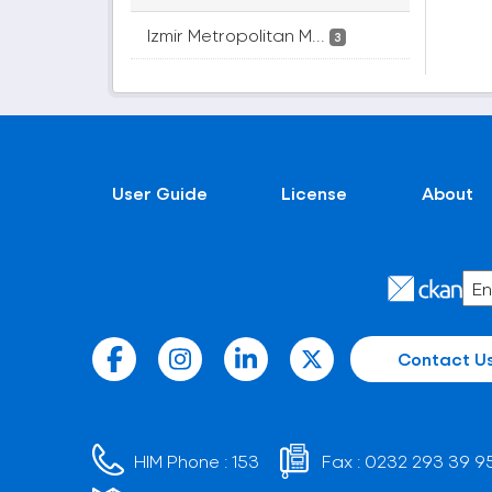
Izmir Metropolitan M...
3
User Guide
License
About
Contact U
HIM Phone :
153
Fax :
0232 293 39 9