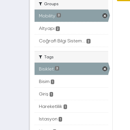
Groups
Mobility
3
Altyapı
2
Coğrafi Bilgi Sistem...
2
Tags
Bisiklet
3
Bisim
1
Giriş
1
Hareketlilik
1
Istasyon
1