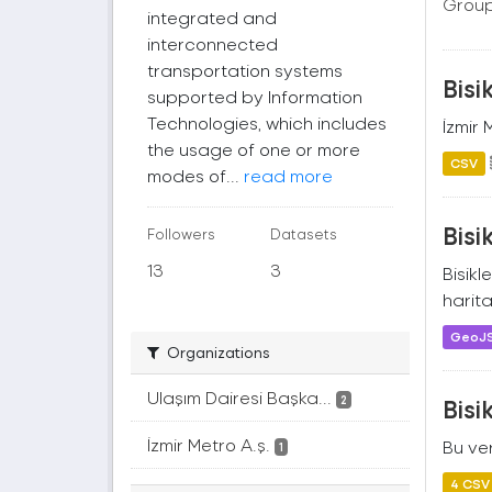
Group
integrated and
interconnected
transportation systems
Bisi
supported by Information
Technologies, which includes
İzmir 
the usage of one or more
CSV
modes of...
read more
Bisi
Followers
Datasets
13
3
Bisikl
harita
GeoJ
Organizations
Ulaşım Dairesi Başka...
2
Bisi
İzmir Metro A.ş.
Bu ver
1
4 CSV