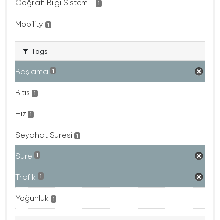
Coğrafi Bilgi Sistem...
1
Mobility
1
Tags
Başlama
1
Bitiş
1
Hız
1
Seyahat Süresi
1
Süre
1
Trafık
1
Yoğunluk
1