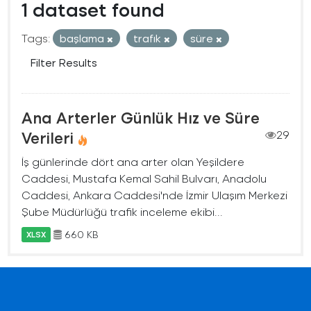
1 dataset found
Tags:
başlama
trafık
süre
Filter Results
Ana Arterler Günlük Hız ve Süre
Verileri
29
İş günlerinde dört ana arter olan Yeşildere
Caddesi, Mustafa Kemal Sahil Bulvarı, Anadolu
Caddesi, Ankara Caddesi'nde İzmir Ulaşım Merkezi
Şube Müdürlüğü trafik inceleme ekibi...
660 KB
XLSX