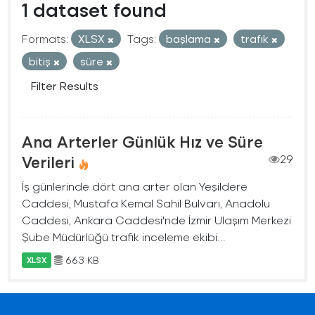
1 dataset found
Formats:
XLSX
Tags:
başlama
trafık
bitiş
süre
Filter Results
Ana Arterler Günlük Hız ve Süre
Verileri
29
İş günlerinde dört ana arter olan Yeşildere
Caddesi, Mustafa Kemal Sahil Bulvarı, Anadolu
Caddesi, Ankara Caddesi'nde İzmir Ulaşım Merkezi
Şube Müdürlüğü trafik inceleme ekibi...
663 KB
XLSX