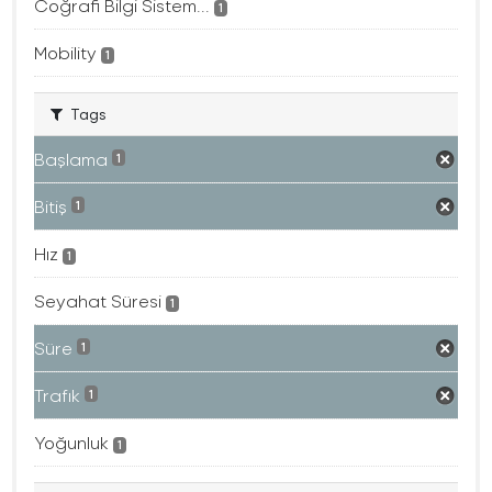
Coğrafi Bilgi Sistem...
1
Mobility
1
Tags
Başlama
1
Bitiş
1
Hız
1
Seyahat Süresi
1
Süre
1
Trafık
1
Yoğunluk
1