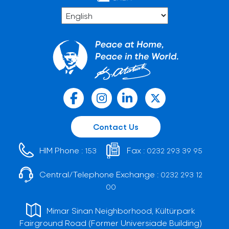
Contact Us
HIM Phone :
Fax :
153
0232 293 39 95
Central/Telephone Exchange :
0232 293 12
00
Mimar Sinan Neighborhood, Kültürpark
Fairground Road (Former Universiade Building)