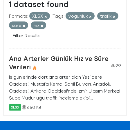
1 dataset found
Formats:
XLSX
Tags:
yoğunluk
trafık
süre
hız
Filter Results
Ana Arterler Günlük Hız ve Süre
Verileri
29
İş günlerinde dört ana arter olan Yeşildere
Caddesi, Mustafa Kemal Sahil Bulvarı, Anadolu
Caddesi, Ankara Caddesi'nde İzmir Ulaşım Merkezi
Şube Müdürlüğü trafik inceleme ekibi...
660 KB
XLSX