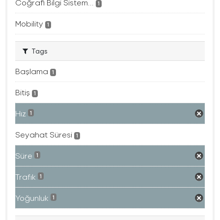
Coğrafi Bilgi Sistem...
1
Mobility
1
Tags
Başlama
1
Bitiş
1
Hız
1
Seyahat Süresi
1
Süre
1
Trafık
1
Yoğunluk
1