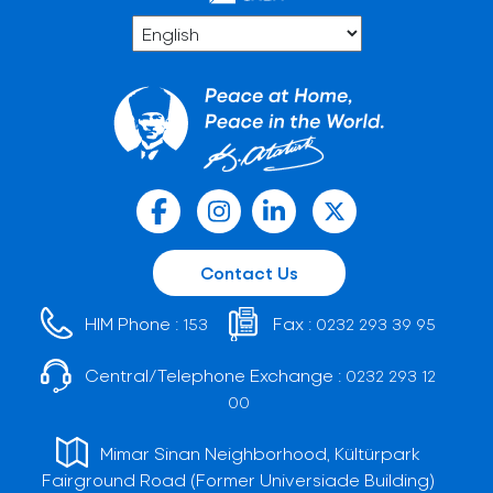
Contact Us
HIM Phone :
Fax :
153
0232 293 39 95
Central/Telephone Exchange :
0232 293 12
00
Mimar Sinan Neighborhood, Kültürpark
Fairground Road (Former Universiade Building)