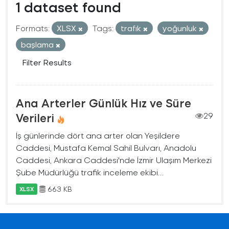
1 dataset found
Formats:
XLSX
Tags:
trafık
yoğunluk
başlama
Filter Results
Ana Arterler Günlük Hız ve Süre
Verileri
29
İş günlerinde dört ana arter olan Yeşildere
Caddesi, Mustafa Kemal Sahil Bulvarı, Anadolu
Caddesi, Ankara Caddesi'nde İzmir Ulaşım Merkezi
Şube Müdürlüğü trafik inceleme ekibi...
663 KB
XLSX