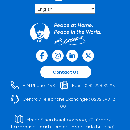
Contact Us
HIM Phone :
Fax :
153
0232 293 39 95
Central/Telephone Exchange :
0232 293 12
00
Mimar Sinan Neighborhood, Kültürpark
Fairground Road (Former Universiade Building)