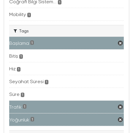
Coğrafi Bilgi Sistem...
1
Mobility
1
Tags
Başlama
1
Bitiş
1
Hız
1
Seyahat Süresi
1
Süre
1
Trafık
1
Yoğunluk
1