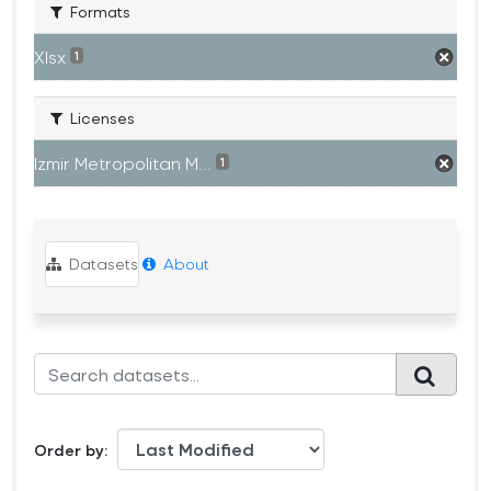
Formats
Xlsx
1
Licenses
Izmir Metropolitan M...
1
Datasets
About
Order by