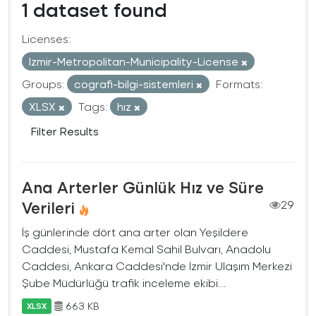
1 dataset found
Licenses:
Izmir-Metropolitan-Municipality-License
Groups:
cografi-bilgi-sistemleri
Formats:
XLSX
Tags:
hız
Filter Results
Ana Arterler Günlük Hız ve Süre
Verileri
29
İş günlerinde dört ana arter olan Yeşildere
Caddesi, Mustafa Kemal Sahil Bulvarı, Anadolu
Caddesi, Ankara Caddesi'nde İzmir Ulaşım Merkezi
Şube Müdürlüğü trafik inceleme ekibi...
663 KB
XLSX