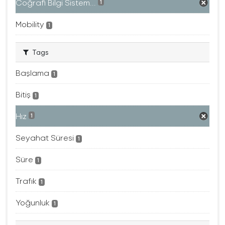
Coğrafi Bilgi Sistem...
1
Mobility
1
Tags
Başlama
1
Bitiş
1
Hız
1
Seyahat Süresi
1
Süre
1
Trafık
1
Yoğunluk
1