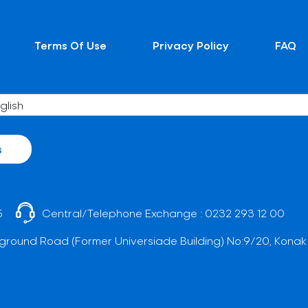
Terms Of Use
Privacy Policy
FAQ
s
5
Central/Telephone Exchange :
0232 293 12 00
ground Road (Former Universiade Building) No:9/20, Konak