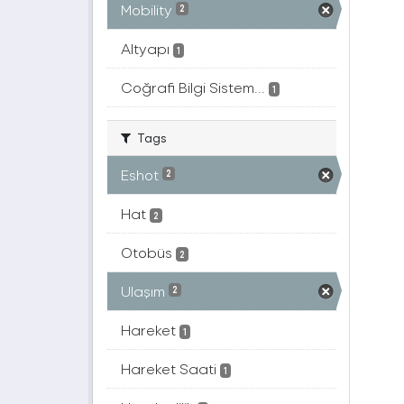
Mobility
2
Altyapı
1
Coğrafi Bilgi Sistem...
1
Tags
Eshot
2
Hat
2
Otobüs
2
Ulaşım
2
Hareket
1
Hareket Saati
1