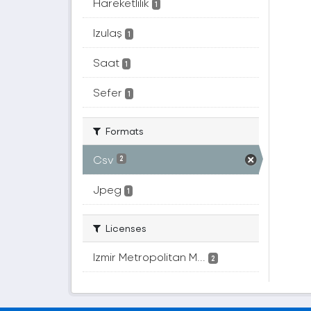
Hareketlilik
1
Izulaş
1
Saat
1
Sefer
1
Formats
Csv
2
Jpeg
1
Licenses
Izmir Metropolitan M...
2