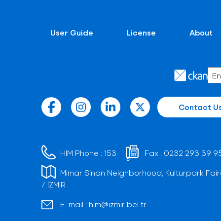
User Guide
License
About
Contact U
HIM Phone :
153
Fax :
0232 293 39 9
Mimar Sinan Neighborhood, Kültürpark Fair
/ İZMİR
E-mail :
him@izmir.bel.tr