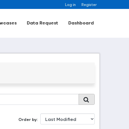
Log in
Register
wcases
Data Request
Dashboard
Order by