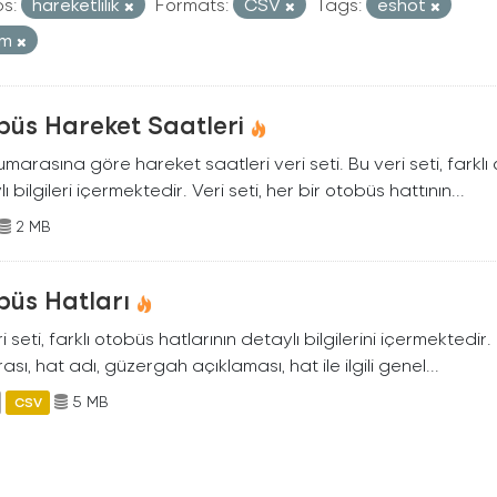
s:
hareketlilik
Formats:
CSV
Tags:
eshot
ım
büs Hareket Saatleri
marasına göre hareket saatleri veri seti. Bu veri seti, farklı
ı bilgileri içermektedir. Veri seti, her bir otobüs hattının...
2 MB
büs Hatları
i seti, farklı otobüs hatlarının detaylı bilgilerini içermektedir
sı, hat adı, güzergah açıklaması, hat ile ilgili genel...
5 MB
CSV