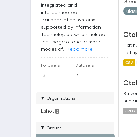
Group
integrated and
ulaş
interconnected
transportation systems
supported by Information
Oto
Technologies, which includes
the usage of one or more
Hat nu
modes of...
read more
detayl
CSV
Followers
Datasets
13
2
Oto
Bu ver
Organizations
numara
Eshot
JPEG
2
Groups