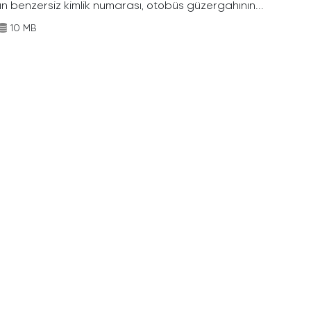
ın benzersiz kimlik numarası, otobüs güzergahının...
10 MB