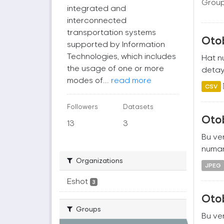
Group
integrated and
interconnected
transportation systems
Oto
supported by Information
Technologies, which includes
Hat nu
the usage of one or more
detayl
modes of...
read more
CSV
Followers
Datasets
Oto
13
3
Bu ver
numara
Organizations
JPEG
Eshot
3
Oto
Groups
Bu ver