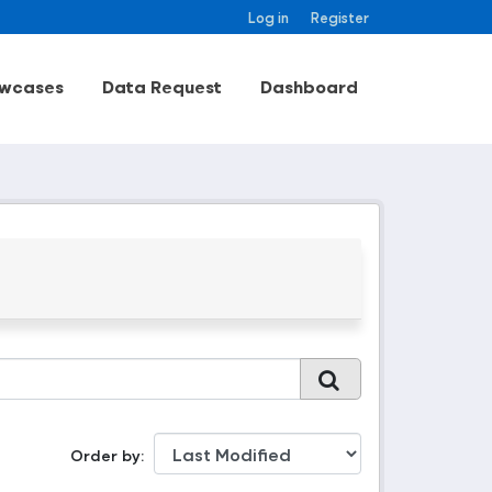
Log in
Register
wcases
Data Request
Dashboard
Order by