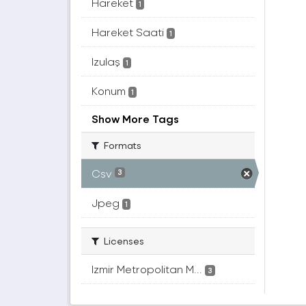
Hareket
1
Hareket Saati
1
Izulaş
1
Konum
1
Show More Tags
Formats
Csv
3
Jpeg
1
Licenses
Izmir Metropolitan M...
3