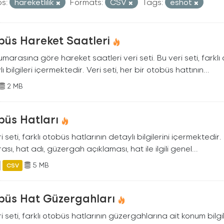
s:
hareketlilik
Formats:
CSV
Tags:
eshot
büs Hareket Saatleri
marasına göre hareket saatleri veri seti. Bu veri seti, farklı
ı bilgileri içermektedir. Veri seti, her bir otobüs hattının...
2 MB
büs Hatları
i seti, farklı otobüs hatlarının detaylı bilgilerini içermektedir
sı, hat adı, güzergah açıklaması, hat ile ilgili genel...
5 MB
CSV
büs Hat Güzergahları
i seti, farklı otobüs hatlarının güzergahlarına ait konum bilgil