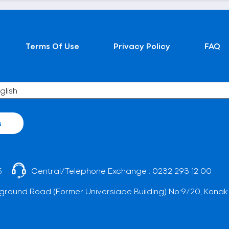
Terms Of Use
Privacy Policy
FAQ
s
5
Central/Telephone Exchange :
0232 293 12 00
ground Road (Former Universiade Building) No:9/20, Konak