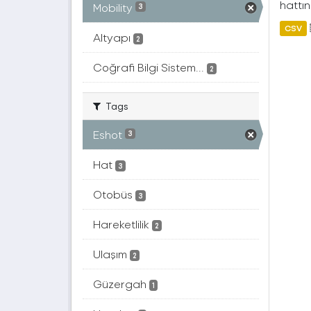
hattın
Mobility
3
CSV
Altyapı
2
Coğrafi Bilgi Sistem...
2
Tags
Eshot
3
Hat
3
Otobüs
3
Hareketlilik
2
Ulaşım
2
Güzergah
1