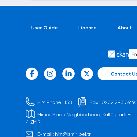
User Guide
License
About
Contact U
HIM Phone :
153
Fax :
0232 293 39 9
Mimar Sinan Neighborhood, Kültürpark Fair
/ İZMİR
E-mail :
him@izmir.bel.tr