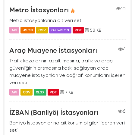
Metro İstasyonları
10
Metro istasyonlarına ait veri seti
58 KB
API
JSON
CSV
GeoJSON
PDF
Araç Muayene İstasyonları
4
Trafik kazalarının azaltılmasına, trafik ve araç
güvenliğinin artmasına katkı sağlayan araç
muayene istasyonları ve coğrafi konumlarını içeren
veri seti
7 KB
API
CSV
XLSX
PDF
İZBAN (Banliyö) İstasyonları
6
Banliyö İstasyonlarına ait konum bilgileri içeren veri
seti