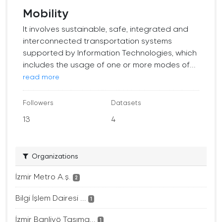
Mobility
It involves sustainable, safe, integrated and
interconnected transportation systems
supported by Information Technologies, which
includes the usage of one or more modes of...
read more
Followers
Datasets
13
4
Organizations
İzmir Metro A.ş.
2
Bilgi İşlem Dairesi ...
1
İzmir Banliyö Taşıma...
1