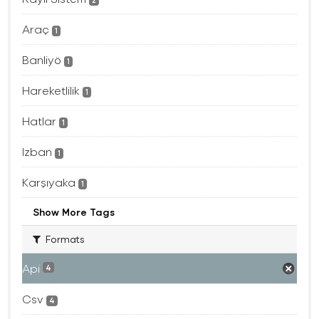
2
Araç
1
Banliyö
1
Hareketlilik
1
Hatlar
1
Izban
1
Karşıyaka
1
Show More Tags
Formats
Api
4
Csv
4