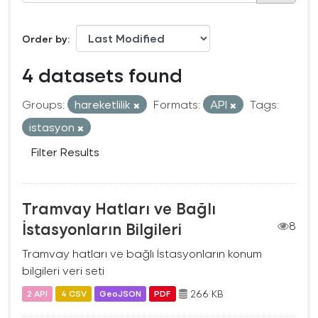
Order by
4 datasets found
Groups:
hareketlilik
Formats:
API
Tags:
istasyon
Filter Results
Tramvay Hatları ve Bağlı
İstasyonların Bilgileri
8
Tramvay hatları ve bağlı İstasyonların konum
bilgileri veri seti
266 KB
2 API
4 CSV
GeoJSON
PDF