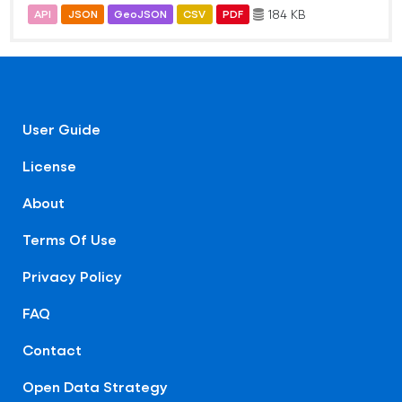
184 KB
API
JSON
GeoJSON
CSV
PDF
User Guide
License
About
Terms Of Use
Privacy Policy
FAQ
Contact
Open Data Strategy