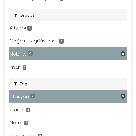
Groups
Altyapı
4
Coğrafi Bilgi Sistem...
4
Mobility
4
İnsan
1
Tags
Istasyon
4
Ulaşım
3
Metro
2
Raylı Sistem