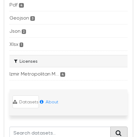
Pdf
4
Geojson
3
Json
2
Xlsx
1
Licenses
Izmir Metropolitan M...
4
Datasets
About