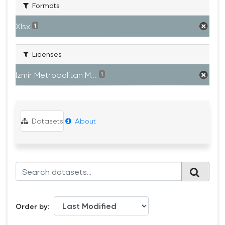
Formats
Xlsx
1
Licenses
Izmir Metropolitan M...
1
Datasets
About
Order by