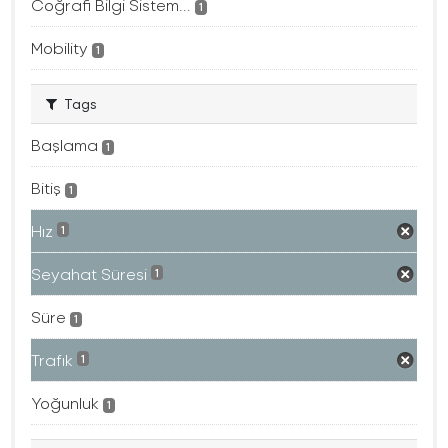
Coğrafi Bilgi Sistem...
1
Mobility
1
Tags
Başlama
1
Bitiş
1
Hız
1
Seyahat Süresi
1
Süre
1
Trafık
1
Yoğunluk
1