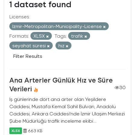
1 dataset found
Licenses:
Izmir-Metropolitan-Municipality-License
Formats:
XLSX
Tags:
trafık
seyahat süresi
hız
Filter Results
Ana Arterler Günlük Hız ve Süre
Verileri
30
İş günlerinde dört ana arter olan Yeşildere
Caddesi, Mustafa Kemal Sahil Bulvarı, Anadolu
Caddesi, Ankara Caddesi'nde İzmir Ulaşım Merkezi
Şube Müdürlüğü trafik inceleme ekibi...
663 KB
XLSX