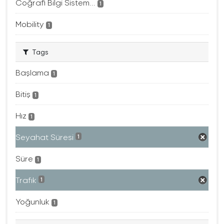
Coğrafi Bilgi Sistem...
1
Mobility
1
Tags
Başlama
1
Bitiş
1
Hız
1
Seyahat Süresi
1
Süre
1
Trafık
1
Yoğunluk
1