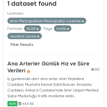
1 dataset found
Licenses:
Izmir-Metropolitan-Municipality-License
Formats:
XLSX
Tags:
trafık
seyahat süresi
Filter Results
Ana Arterler Günlük Hız ve Süre
Verileri
30
İş günlerinde dört ana arter olan Yeşildere
Caddesi, Mustafa Kemal Sahil Bulvarı, Anadolu
Caddesi, Ankara Caddesi'nde İzmir Ulaşım Merkezi
Şube Müdürlüğü trafik inceleme ekibi...
663 KB
XLSX