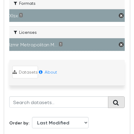
Formats
Xlsx
1
Licenses
Izmir Metropolitan M...
1
Datasets
About
Order by