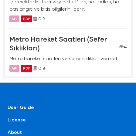
içermektedir. Tramvay hattı ID'leri, hat adları, hat
başlangıç ve bitiş bilgilerini içerir.
0 B
API
PDF
Metro Hareket Saatleri (Sefer
Sıklıkları)
4
Metro hareket saatleri ve sefer sıklıkları veri seti
0 B
API
PDF
User Guide
License
About