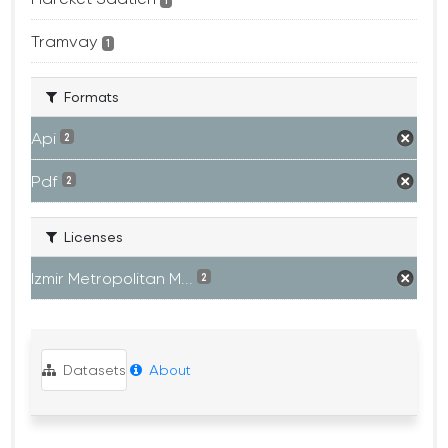
1
Tramvay
1
Formats
Api
2
Pdf
2
Licenses
Izmir Metropolitan M...
2
Datasets
About