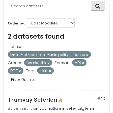
Order by
2 datasets found
Licenses:
Izmir-Metropolitan-Municipality-License
Groups:
hareketlilik
Formats:
API
PDF
Tags:
sıklık
Filter Results
Tramvay Seferleri
10
Bu veri seti, tramvay hatlarının sefer bilgilerini