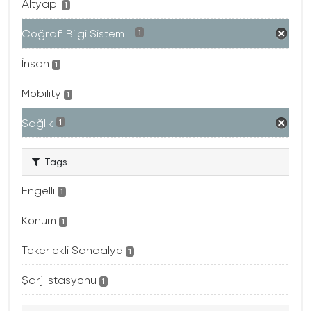
Altyapı
1
Coğrafi Bilgi Sistem...
1
İnsan
1
Mobility
1
Sağlık
1
Tags
Engelli
1
Konum
1
Tekerlekli Sandalye
1
Şarj Istasyonu
1