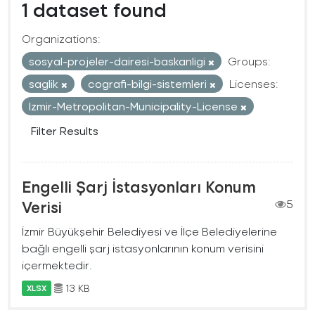
1 dataset found
Organizations:
sosyal-projeler-dairesi-baskanligi
Groups:
saglik
cografi-bilgi-sistemleri
Licenses:
Izmir-Metropolitan-Municipality-License
Filter Results
Engelli Şarj İstasyonları Konum
Verisi
5
İzmir Büyükşehir Belediyesi ve İlçe Belediyelerine
bağlı engelli şarj istasyonlarının konum verisini
içermektedir.
13 KB
XLSX