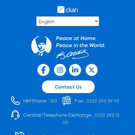
Contact Us
HIM Phone :
Fax :
153
0232 293 39 95
Central/Telephone Exchange :
0232 293 12
00