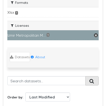
Formats
Xlsx
1
Licenses
Izmir Metropolitan M...
1
Datasets
About
Order by