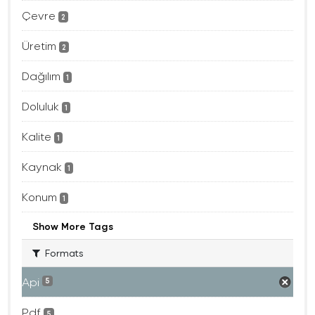
Çevre
2
Üretim
2
Dağılım
1
Doluluk
1
Kalite
1
Kaynak
1
Konum
1
Show More Tags
Formats
Api
5
Pdf
5