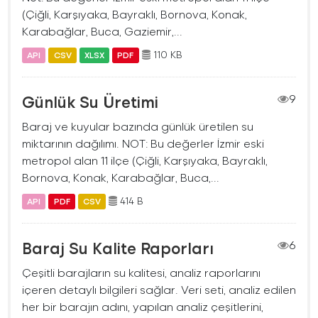
(Çiğli, Karşıyaka, Bayraklı, Bornova, Konak,
Karabağlar, Buca, Gaziemir,...
110 KB
API
CSV
XLSX
PDF
Günlük Su Üretimi
9
Baraj ve kuyular bazında günlük üretilen su
miktarının dağılımı. NOT: Bu değerler İzmir eski
metropol alan 11 ilçe (Çiğli, Karşıyaka, Bayraklı,
Bornova, Konak, Karabağlar, Buca,...
414 B
API
PDF
CSV
Baraj Su Kalite Raporları
6
Çeşitli barajların su kalitesi, analiz raporlarını
içeren detaylı bilgileri sağlar. Veri seti, analiz edilen
her bir barajın adını, yapılan analiz çeşitlerini,