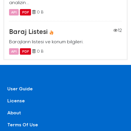
analizin...
0 B
API
PDF
Baraj Listesi
12
Barajların listesi ve konum bilgileri.
0 B
API
PDF
User Guide
License
About
Terms Of Use