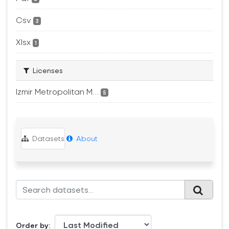
Csv
3
Xlsx
1
Licenses
Izmir Metropolitan M...
5
Datasets
About
Order by