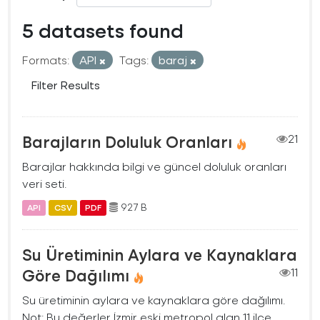
5 datasets found
Formats:
API
Tags:
baraj
Filter Results
Barajların Doluluk Oranları
21
Barajlar hakkında bilgi ve güncel doluluk oranları
veri seti.
927 B
API
CSV
PDF
Su Üretiminin Aylara ve Kaynaklara
Göre Dağılımı
11
Su üretiminin aylara ve kaynaklara göre dağılımı.
Not: Bu değerler İzmir eski metropol alan 11 ilçe