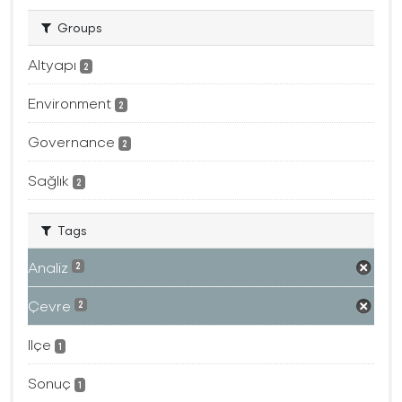
Groups
Altyapı
2
Environment
2
Governance
2
Sağlık
2
Tags
Analiz
2
Çevre
2
Ilçe
1
Sonuç
1