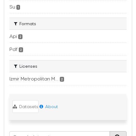
Su
1
Formats
Api
2
Pdf
2
Licenses
Izmir Metropolitan M...
2
Datasets
About