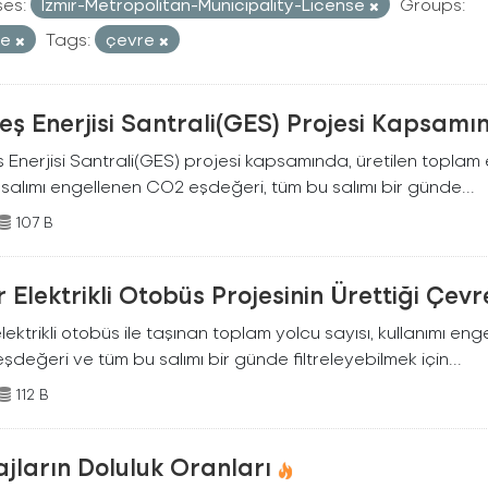
ses:
Izmir-Metropolitan-Municipality-License
Groups:
re
Tags:
çevre
ş Enerjisi Santrali(GES) Projesi Kapsamı
Enerjisi Santrali(GES) projesi kapsamında, üretilen toplam ene
 salımı engellenen CO2 eşdeğeri, tüm bu salımı bir günde...
107 B
r Elektrikli Otobüs Projesinin Ürettiği Çev
elektrikli otobüs ile taşınan toplam yolcu sayısı, kullanımı en
değeri ve tüm bu salımı bir günde filtreleyebilmek için...
112 B
jların Doluluk Oranları