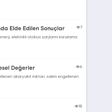
nda Elde Edilen Sonuçlar
7
rji, elektrikli otobüs şarjlarını karşılama
resel Değerler
6
gellenen akaryakıt miktarı, salımı engellenen
18