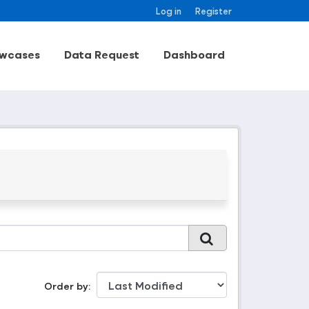
Log in
Register
wcases
Data Request
Dashboard
Order by