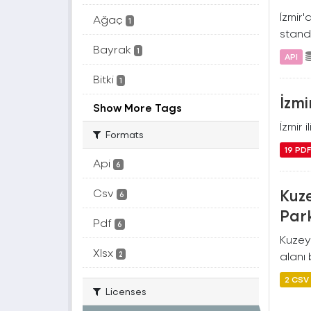
İzmir'
Ağaç
1
standa
Bayrak
1
API
Bitki
1
İzmi
Show More Tags
İzmir 
Formats
19 PD
Api
6
Kuz
Csv
6
Park
Pdf
6
Kuzey
Xlsx
alanı 
2
2 CSV
Licenses