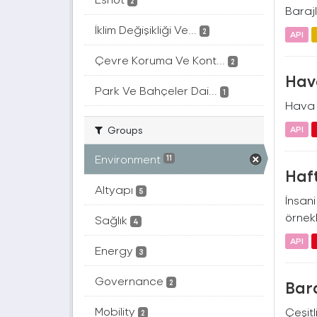
2
Barajl
İklim Değişikliği Ve...
2
API
Çevre Koruma Ve Kont...
2
Hava
Park Ve Bahçeler Dai...
1
Hava 
Groups
API
Environment
11
Haft
Altyapı
5
İnsan
örnekl
Sağlık
4
API
Energy
3
Governance
Bara
2
Mobility
Çeşitl
2