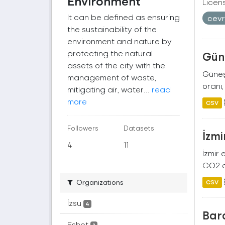
Environment
Licen
It can be defined as ensuring
cev
the sustainability of the
environment and nature by
protecting the natural
Güne
assets of the city with the
Güneş 
management of waste,
oranı,
mitigating air, water...
read
more
CSV
Followers
Datasets
İzmi
4
11
İzmir 
CO2 eş
Organizations
CSV
İzsu
4
Bara
Eshot