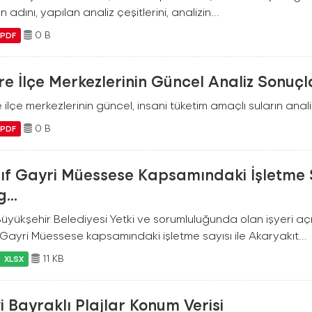
n adını, yapılan analiz çeşitlerini, analizin...
0 B
PDF
e İlçe Merkezlerinin Güncel Analiz Sonuçl
ilçe merkezlerinin güncel, insani tüketim amaçlı suların analiz
0 B
PDF
nıf Gayri Müessese Kapsamındaki İşletme 
...
 Büyükşehir Belediyesi Yetki ve sorumluluğunda olan işyeri a
f Gayri Müessese kapsamındaki işletme sayısı ile Akaryakıt...
11 KB
XLSX
 Bayraklı Plajlar Konum Verisi