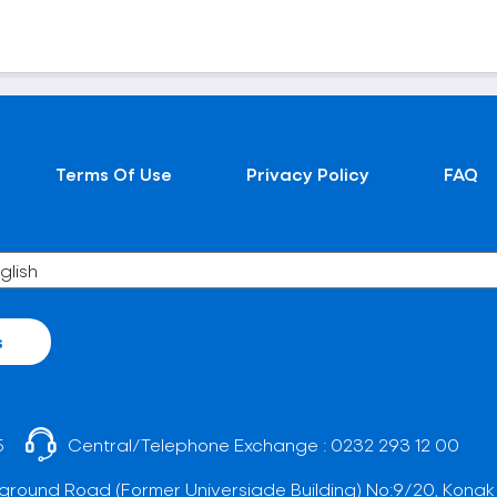
Terms Of Use
Privacy Policy
FAQ
s
5
Central/Telephone Exchange :
0232 293 12 00
ground Road (Former Universiade Building) No:9/20, Konak