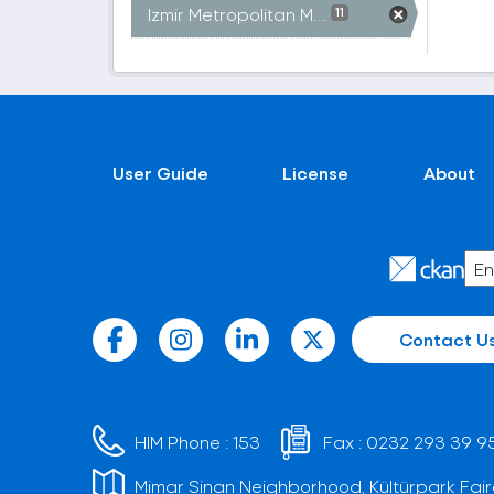
Izmir Metropolitan M...
11
User Guide
License
About
Contact U
HIM Phone :
153
Fax :
0232 293 39 9
Mimar Sinan Neighborhood, Kültürpark Fair