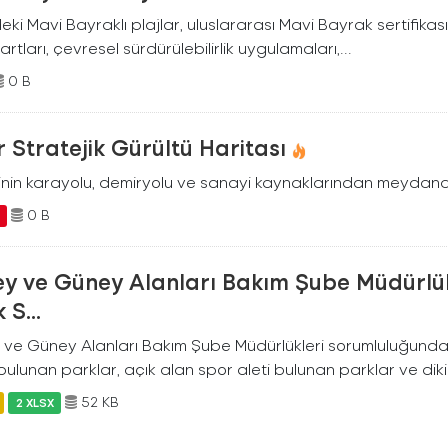
deki Mavi Bayraklı plajlar, uluslararası Mavi Bayrak sertifikası
rtları, çevresel sürdürülebilirlik uygulamaları,...
0 B
r Stratejik Gürültü Haritası
ilinin karayolu, demiryolu ve sanayi kaynaklarından meydana
0 B
F
ey ve Güney Alanları Bakım Şube Müdürlü
 S...
 ve Güney Alanları Bakım Şube Müdürlükleri sorumluluğunda 
bulunan parklar, açık alan spor aleti bulunan parklar ve dikim
52 KB
2 XLSX