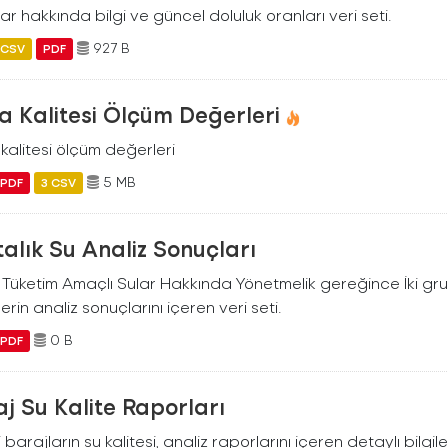
ar hakkında bilgi ve güncel doluluk oranları veri seti.
927 B
CSV
PDF
 Kalitesi Ölçüm Değerleri
kalitesi ölçüm değerleri
5 MB
PDF
3 CSV
alık Su Analiz Sonuçları
i Tüketim Amaçlı Sular Hakkında Yönetmelik gereğince İki g
erin analiz sonuçlarını içeren veri seti.
0 B
PDF
j Su Kalite Raporları
i barajların su kalitesi, analiz raporlarını içeren detaylı bilgile