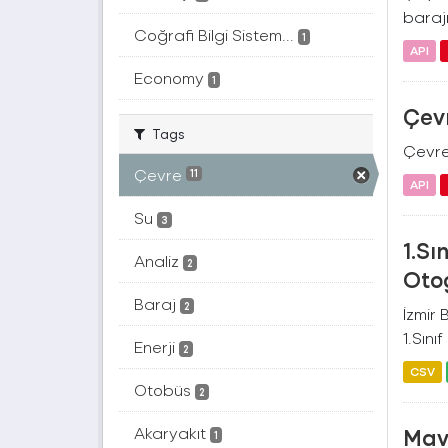
barajı
Coğrafi Bilgi Sistem...
1
API
Economy
1
Çevr
Tags
Çevre 
Çevre
11
API
Su
3
1.Sı
Analiz
2
Otog
Baraj
2
İzmir
1.Sını
Enerji
2
CSV
Otobüs
2
Akaryakıt
Mavi
1