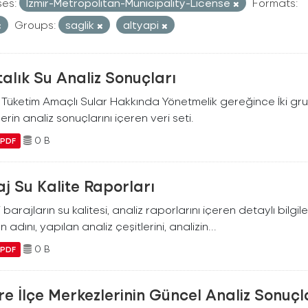
ses:
Izmir-Metropolitan-Municipality-License
Formats:
Groups:
saglik
altyapi
alık Su Analiz Sonuçları
i Tüketim Amaçlı Sular Hakkında Yönetmelik gereğince İki g
erin analiz sonuçlarını içeren veri seti.
0 B
PDF
j Su Kalite Raporları
i barajların su kalitesi, analiz raporlarını içeren detaylı bilgile
n adını, yapılan analiz çeşitlerini, analizin...
0 B
PDF
e İlçe Merkezlerinin Güncel Analiz Sonuçl