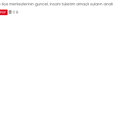
ilçe merkezlerinin güncel, insani tüketim amaçlı suların analiz
0 B
PDF