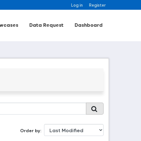
Log in
Register
wcases
Data Request
Dashboard
Order by