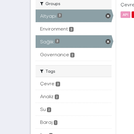
Groups
Çevre 
API
Altyapı
3
Environment
3
Sağlık
3
Governance
2
Tags
Çevre
3
Analiz
2
Su
2
Baraj
1