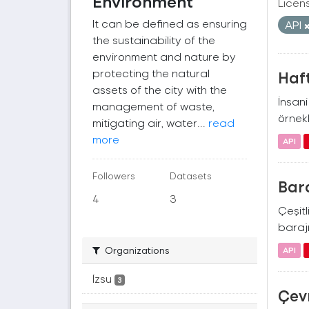
Environment
Licen
It can be defined as ensuring
API
the sustainability of the
environment and nature by
protecting the natural
Haft
assets of the city with the
İnsan
management of waste,
örnekl
mitigating air, water...
read
more
API
Followers
Datasets
Bara
4
3
Çeşitl
barajı
Organizations
API
İzsu
3
Çevr