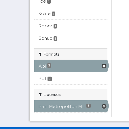
Ilçe
1
Kalite
1
Rapor
1
Sonuç
1
Formats
Api
3
Pdf
3
Licenses
Izmir Metropolitan M...
3