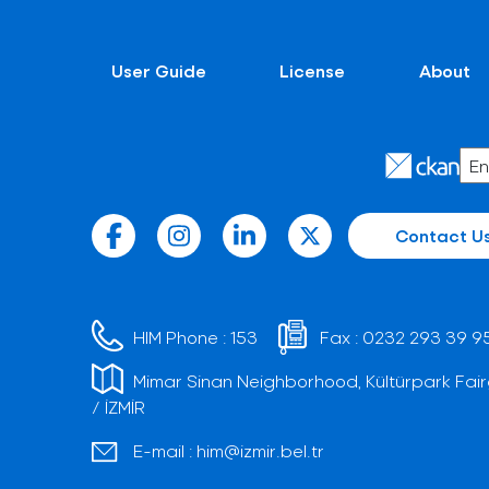
User Guide
License
About
Contact U
HIM Phone :
153
Fax :
0232 293 39 9
Mimar Sinan Neighborhood, Kültürpark Fair
/ İZMİR
E-mail :
him@izmir.bel.tr