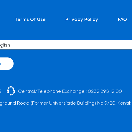
Terms Of Use
Privacy Policy
FAQ
s
5
Central/Telephone Exchange :
0232 293 12 00
ground Road (Former Universiade Building) No:9/20, Konak